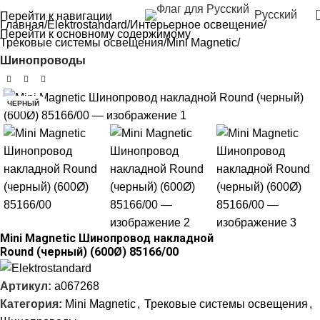
Русский
Перейти к навигации
Главная
Elektrostandard
Интерьерное освещение
Перейти к основному содержимому
Трековые системы освещения
Mini Magnetic
Шинопроводы
ЧЕРНЫЙ
Mini Magnetic Шинопровод накладной
Round (черный) (600Ø) 85166/00
Артикул:
a067268
Категория:
Mini Magnetic
,
Трековые системы освещения
,