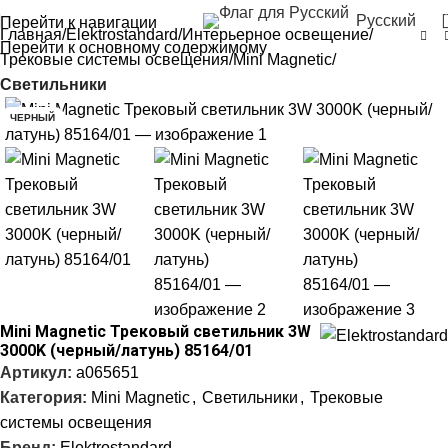
Русский
Перейти к навигации
Главная
Elektrostandard
Интерьерное освещение
Перейти к основному содержимому
Трековые системы освещения
Mini Magnetic
Светильники
ЧЕРНЫЙ
Mini Magnetic Трековый светильник 3W
3000K (черный/латунь) 85164/01
Артикул:
a065651
Категория:
Mini Magnetic
,
Светильники
,
Трековые
системы освещения
Бренд:
Elektrostandard