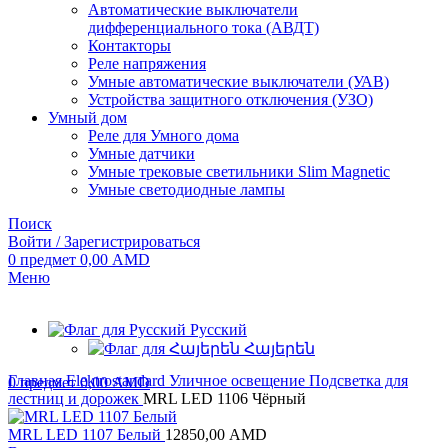
Автоматические выключатели
дифференциального тока (АВДТ)
Контакторы
Реле напряжения
Умные автоматические выключатели (УАВ)
Устройства защитного отключения (УЗО)
Умный дом
Реле для Умного дома
Умные датчики
Умные трековые светильники Slim Magnetic
Умные светодиодные лампы
Поиск
Войти / Зарегистрироваться
0
предмет
0,00
AMD
Меню
Русский
Հայերեն
Главная
Elektrostandard
Уличное освещение
Подсветка для
0
предмет
0,00
AMD
лестниц и дорожек
MRL LED 1106 Чёрный
MRL LED 1107 Белый
12850,00
AMD