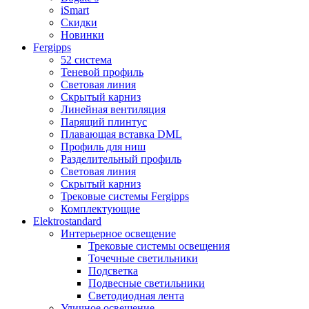
iSmart
Скидки
Новинки
Fergipps
52 система
Теневой профиль
Световая линия
Скрытый карниз
Линейная вентиляция
Парящий плинтус
Плавающая вставка DML
Профиль для ниш
Разделительный профиль
Световая линия
Скрытый карниз
Трековые системы Fergipps
Комплектующие
Elektrostandard
Интерьерное освещение
Трековые системы освещения
Точечные светильники
Подсветка
Подвесные светильники
Светодиодная лента
Уличное освещение