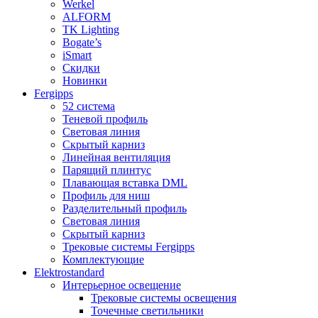
Werkel
ALFORM
TK Lighting
Bogate’s
iSmart
Скидки
Новинки
Fergipps
52 система
Теневой профиль
Световая линия
Скрытый карниз
Линейная вентиляция
Парящий плинтус
Плавающая вставка DML
Профиль для ниш
Разделительный профиль
Световая линия
Скрытый карниз
Трековые системы Fergipps
Комплектующие
Elektrostandard
Интерьерное освещение
Трековые системы освещения
Точечные светильники