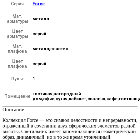
Серия
Force
Мат.
металл
арматуры
Цвет
серый
арматуры
Мат.
металл;пластик
плафона
Цвет
серый
плафона
Пульт
1
гостиная;загородный
Помещение
дом;офис;кухня;кабинет;спальня;кафе;гостиниц
Описание
Коллекция Force — это символ целостности и непрерывности,
отраженный в сочетании двух сферических элементов разной
высоты. Светильник имеет запоминающийся геометрический
образ, динамичный, но в то же время утонченный.