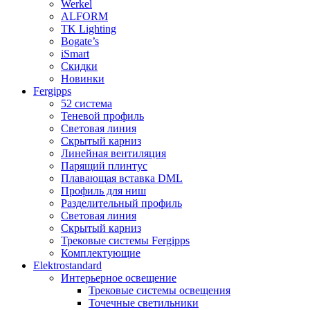
Werkel
ALFORM
TK Lighting
Bogate’s
iSmart
Скидки
Новинки
Fergipps
52 система
Теневой профиль
Световая линия
Скрытый карниз
Линейная вентиляция
Парящий плинтус
Плавающая вставка DML
Профиль для ниш
Разделительный профиль
Световая линия
Скрытый карниз
Трековые системы Fergipps
Комплектующие
Elektrostandard
Интерьерное освещение
Трековые системы освещения
Точечные светильники