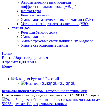
Автоматические выключатели
дифференциального тока (АВДТ)
Контакторы
Реле напряжения
Умные автоматические выключатели (УАВ)
Устройства защитного отключения (УЗО)
Умный дом
Реле для Умного дома
Умные датчики
Умные трековые светильники Slim Magnetic
Умные светодиодные лампы
Поиск
Войти / Зарегистрироваться
0
предмет
0,00
AMD
Меню
Русский
Հայերեն
Главная
Eurosvet
Люстры
Потолочные светильники
0
предмет
0,00
AMD
Потолочный светодиодной светильник CCT 90331/2 серый