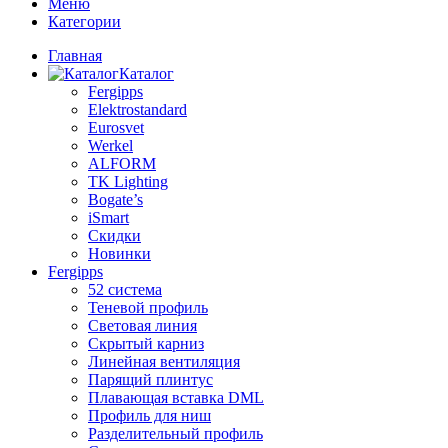
Меню
Категории
Главная
Каталог
Fergipps
Elektrostandard
Eurosvet
Werkel
ALFORM
TK Lighting
Bogate’s
iSmart
Скидки
Новинки
Fergipps
52 система
Теневой профиль
Световая линия
Скрытый карниз
Линейная вентиляция
Парящий плинтус
Плавающая вставка DML
Профиль для ниш
Разделительный профиль