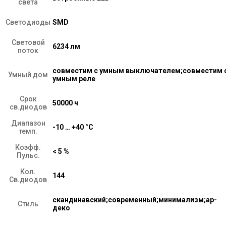
света
Светодиоды
SMD
Световой
6234 лм
поток
совместим с умным выключателем;совместим 
Умный дом
умным реле
Срок
50000 ч
св.диодов
Диапазон
-10 … +40 °C
темп.
Коэфф.
< 5 %
Пульс.
Кол.
144
Св.диодов
скандинавский;современный;минимализм;ар-
Стиль
деко