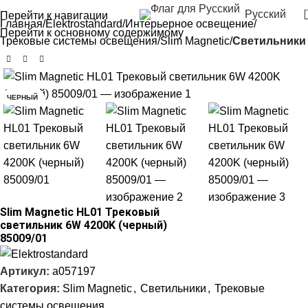
Русский
Перейти к навигации
Главная
Elektrostandard
Интерьерное освещение
Перейти к основному содержимому
Трековые системы освещения
Slim Magnetic
Светильники
-30%
ЧЕРНЫЙ
Slim Magnetic HL01 Трековый
светильник 6W 4200K (черный)
85009/01
Артикул:
a057197
Категория:
Slim Magnetic
,
Светильники
,
Трековые
системы освещения