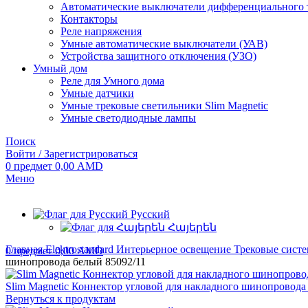
Автоматические выключатели дифференциального 
Контакторы
Реле напряжения
Умные автоматические выключатели (УАВ)
Устройства защитного отключения (УЗО)
Умный дом
Реле для Умного дома
Умные датчики
Умные трековые светильники Slim Magnetic
Умные светодиодные лампы
Поиск
Войти / Зарегистрироваться
0
предмет
0,00
AMD
Меню
Русский
Հայերեն
Главная
Elektrostandard
Интерьерное освещение
Трековые сист
0
предмет
0,00
AMD
шинопровода белый 85092/11
Slim Magnetic Коннектор угловой для накладного шинопровода
Вернуться к продуктам