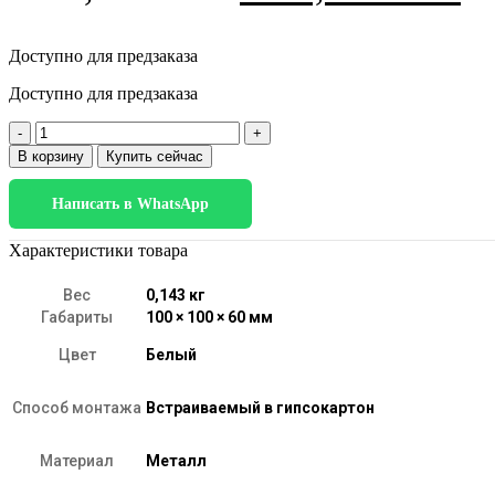
цена
це
Доступно для предзаказа
составляла
1
Доступно для предзаказа
5100,00 AMD.
Количество
товара
В корзину
Купить сейчас
Slim
Magnetic
Написать в WhatsApp
Коннектор
угловой
для
Характеристики товара
встраиваемого
шинопровода
Вес
0,143 кг
белый
Габариты
100 × 100 × 60 мм
85092/11
Цвет
Белый
Способ монтажа
Встраиваемый в гипсокартон
Материал
Металл