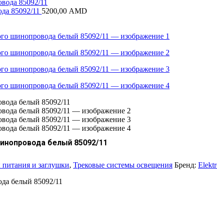
ода 85092/11
5200,00
AMD
шинопровода белый 85092/11
 питания и заглушки
,
Трековые системы освещения
Бренд:
Elekt
ода белый 85092/11
я
екущая