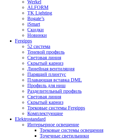
Werkel
ALFORM
TK Lighting
Bogate’s
iSmart
Скидки
Новинки
Fergipps
52 система
Теневой профиль
Световая линия
Скрытый карниз
Линейная вентиляция
Парящий плинтус
Плавающая вставка DML
Профиль для ниш
Разделительный профиль
Световая линия
Скрытый карниз
Трековые системы Fergipps
Комплектующие
Elektrostandard
Интерьерное освещение
Трековые системы освещения
Точечные светильники