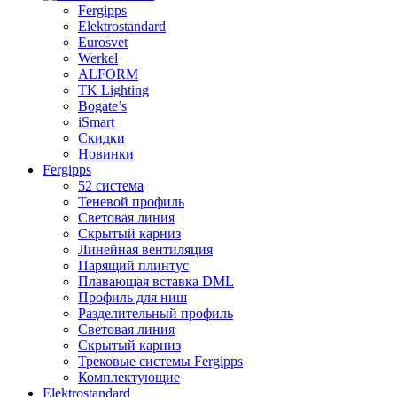
Fergipps
Elektrostandard
Eurosvet
Werkel
ALFORM
TK Lighting
Bogate’s
iSmart
Скидки
Новинки
Fergipps
52 система
Теневой профиль
Световая линия
Скрытый карниз
Линейная вентиляция
Парящий плинтус
Плавающая вставка DML
Профиль для ниш
Разделительный профиль
Световая линия
Скрытый карниз
Трековые системы Fergipps
Комплектующие
Elektrostandard