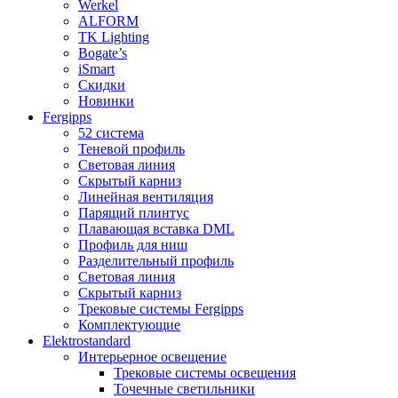
Werkel
ALFORM
TK Lighting
Bogate’s
iSmart
Скидки
Новинки
Fergipps
52 система
Теневой профиль
Световая линия
Скрытый карниз
Линейная вентиляция
Парящий плинтус
Плавающая вставка DML
Профиль для ниш
Разделительный профиль
Световая линия
Скрытый карниз
Трековые системы Fergipps
Комплектующие
Elektrostandard
Интерьерное освещение
Трековые системы освещения
Точечные светильники