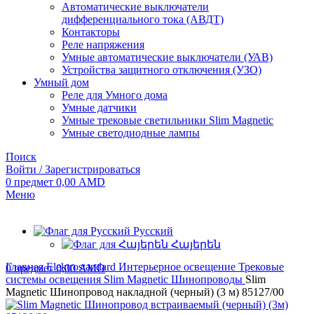
Автоматические выключатели
дифференциального тока (АВДТ)
Контакторы
Реле напряжения
Умные автоматические выключатели (УАВ)
Устройства защитного отключения (УЗО)
Умный дом
Реле для Умного дома
Умные датчики
Умные трековые светильники Slim Magnetic
Умные светодиодные лампы
Поиск
Войти / Зарегистрироваться
0
предмет
0,00
AMD
Меню
Русский
Հայերեն
Главная
Elektrostandard
Интерьерное освещение
Трековые
0
предмет
0,00
AMD
системы освещения
Slim Magnetic
Шинопроводы
Slim
Magnetic Шинопровод накладной (черный) (3 м) 85127/00