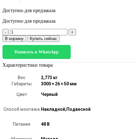
Доступно для предзаказа
Доступно для предзаказа
Количество
товара
В корзину
Купить сейчас
Slim
Magnetic
Написать в WhatsApp
Шинопровод
накладной
(черный)
Характеристики товара
(3
м)
Вес
2,773 кг
85127/00
Габариты
3000 × 26 × 50 мм
Цвет
Черный
Способ монтажа
Накладной;Подвесной
Питание
48 В