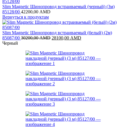
Slim Magnetic Шинопровод встраиваемый (черный) (3м)
85128/00
42200,00
AMD
Вернуться к продуктам
Slim Magnetic Шинопровод встраиваемый (белый) (2м)
Первоначальная
Текущая
85087/00
30200,00
AMD
28100,00
AMD
цена
цена:
Черный
составляла
28100,00 AMD.
30200,00 AMD.