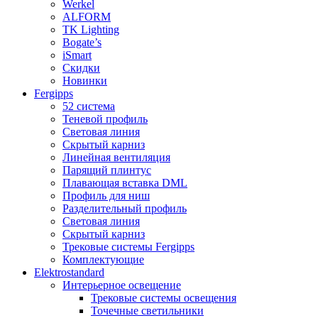
Werkel
ALFORM
TK Lighting
Bogate’s
iSmart
Скидки
Новинки
Fergipps
52 система
Теневой профиль
Световая линия
Скрытый карниз
Линейная вентиляция
Парящий плинтус
Плавающая вставка DML
Профиль для ниш
Разделительный профиль
Световая линия
Скрытый карниз
Трековые системы Fergipps
Комплектующие
Elektrostandard
Интерьерное освещение
Трековые системы освещения
Точечные светильники