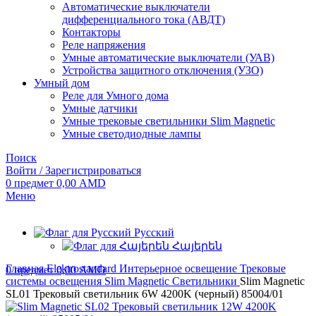
Автоматические выключатели
дифференциального тока (АВДТ)
Контакторы
Реле напряжения
Умные автоматические выключатели (УАВ)
Устройства защитного отключения (УЗО)
Умный дом
Реле для Умного дома
Умные датчики
Умные трековые светильники Slim Magnetic
Умные светодиодные лампы
Поиск
Войти / Зарегистрироваться
0
предмет
0,00
AMD
Меню
Русский
Հայերեն
Главная
Elektrostandard
Интерьерное освещение
Трековые
0
предмет
0,00
AMD
системы освещения
Slim Magnetic
Светильники
Slim Magnetic
SL01 Трековый светильник 6W 4200K (черный) 85004/01