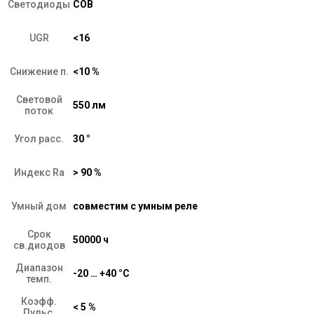
Светодиоды
COB
UGR
<16
Снижение п.
<10 %
Световой
550 лм
поток
Угол расс.
30 °
Индекс Ra
> 90 %
Умный дом
совместим с умным реле
Срок
50000 ч
св.диодов
Диапазон
-20 … +40 °C
темп.
Коэфф.
< 5 %
Пульс.