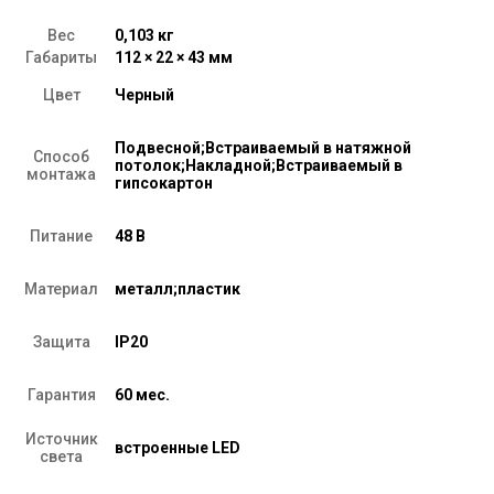
6W
4200K
Вес
0,103 кг
(черный)
Габариты
112 × 22 × 43 мм
85004/01
Цвет
Черный
Подвесной;Встраиваемый в натяжной
Способ
потолок;Накладной;Встраиваемый в
монтажа
гипсокартон
Питание
48 В
Материал
металл;пластик
Защита
IP20
Гарантия
60 мес.
Источник
встроенные LED
света