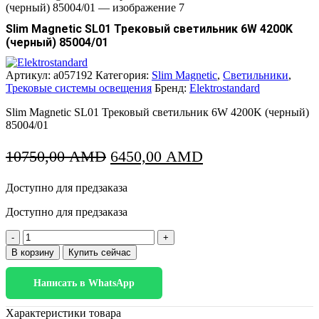
Slim Magnetic SL01 Трековый светильник 6W 4200K
(черный) 85004/01
Артикул:
a057192
Категория:
Slim Magnetic
,
Светильники
,
Трековые системы освещения
Бренд:
Elektrostandard
Slim Magnetic SL01 Трековый светильник 6W 4200K (черный)
85004/01
Первоначальная
Текущая
10750,00
AMD
6450,00
AMD
цена
цена:
Доступно для предзаказа
составляла
6450,00 AMD.
10750,00 AMD.
Доступно для предзаказа
Количество
товара
В корзину
Купить сейчас
Slim
Magnetic
Написать в WhatsApp
SL01
Трековый
светильник
Характеристики товара