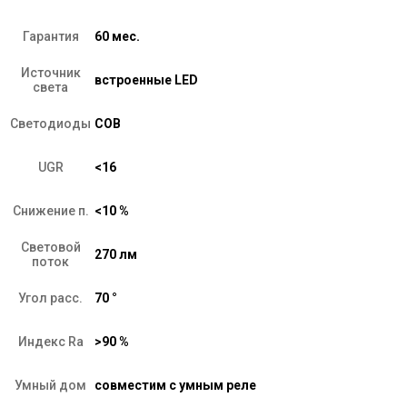
Гарантия
60 мес.
Источник
встроенные LED
света
Светодиоды
COB
UGR
<16
Снижение п.
<10 %
Световой
270 лм
поток
Угол расс.
70 °
Индекс Ra
>90 %
Умный дом
совместим с умным реле