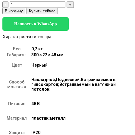
Количество
товара
В корзину
Купить сейчас
Slim
Magnetic
Написать в WhatsApp
Трековый
светильник
10W
Характеристики товара
4000K
(черный)
Вес
0,2 кг
85530/01
Габариты
300 × 22 × 48 мм
Цвет
Черный
Накладной;Подвесной;Встраиваемый в
Способ
гипсокартон;Встраиваемый в натяжной
монтажа
потолок
Питание
48 В
Материал
пластик;металл
Защита
IP20