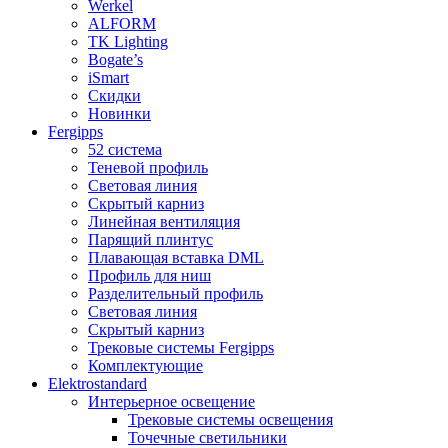
Werkel
ALFORM
TK Lighting
Bogate’s
iSmart
Скидки
Новинки
Fergipps
52 система
Теневой профиль
Световая линия
Скрытый карниз
Линейная вентиляция
Парящий плинтус
Плавающая вставка DML
Профиль для ниш
Разделительный профиль
Световая линия
Скрытый карниз
Трековые системы Fergipps
Комплектующие
Elektrostandard
Интерьерное освещение
Трековые системы освещения
Точечные светильники