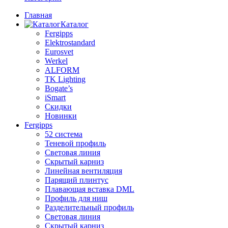
Главная
Каталог
Fergipps
Elektrostandard
Eurosvet
Werkel
ALFORM
TK Lighting
Bogate’s
iSmart
Скидки
Новинки
Fergipps
52 система
Теневой профиль
Световая линия
Скрытый карниз
Линейная вентиляция
Парящий плинтус
Плавающая вставка DML
Профиль для ниш
Разделительный профиль
Световая линия
Скрытый карниз