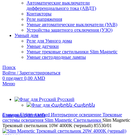
Автоматические выключатели
дифференциального тока (АВДТ)
Контакторы
Реле напряжения
Умные автоматические выключатели (УАВ)
Устройства защитного отключения (УЗО)
Умный дом
Реле для Умного дома
Умные датчики
Умные трековые светильники Slim Magnetic
Умные светодиодные лампы
Поиск
Войти / Зарегистрироваться
0
предмет
0,00
AMD
Меню
Русский
Հայերեն
Главная
Elektrostandard
Интерьерное освещение
Трековые
0
предмет
0,00
AMD
системы освещения
Slim Magnetic
Светильники
Slim Magnetic
Трековый светильник 10W 4000K (черный) 85530/01