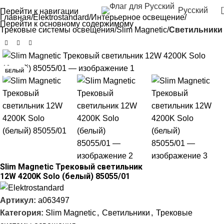
Русский
Перейти к навигации
Главная
Elektrostandard
Интерьерное освещение
Перейти к основному содержимому
Трековые системы освещения
Slim Magnetic
Светильники
-38%
БЕЛЫЙ
Slim Magnetic Трековый светильник
12W 4200K Solo (белый) 85055/01
Артикул:
a063497
Категория:
Slim Magnetic
,
Светильники
,
Трековые