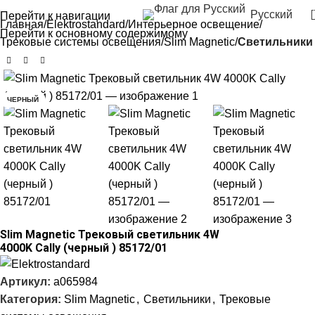
Русский
Перейти к навигации
Главная
Elektrostandard
Интерьерное освещение
Перейти к основному содержимому
Трековые системы освещения
Slim Magnetic
Светильники
-49%
ЧЕРНЫЙ
Slim Magnetic Трековый светильник 4W
4000K Cally (черный ) 85172/01
Артикул:
a065984
Категория:
Slim Magnetic
,
Светильники
,
Трековые