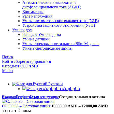
Автоматические выключатели
дифференциального тока (АВДТ)
Контакторы
Реле напряжения
Умные автоматические выключатели (УАВ)
Устройства защитного отключения (УЗО)
Умный дом
Реле для Умного дома
Умные датчики
Умные трековые светильники Slim Magnetic
Умные светодиодные лампы
Поиск
Войти / Зарегистрироваться
0
предмет
0,00
AMD
Меню
Русский
Հայերեն
Главная
Fergipps
Комплектующие
Соединительная пластина
0
предмет
0,00
AMD
Диа
СЛ ТР 35 – Световая линия
10000,00
AMD
–
12000,00
AMD
цен
цена за 2 пог.м