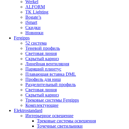
Werkel
ALFORM
TK Lighting
Bogate’s
iSmart
Скидки
Новинки
Fergipps
52 система
Теневой профиль
Световая линия
Скрытый карниз
Линейная вентиляция
Парящий плинтус
Плавающая вставка DML
Профиль для ниш
Разделительный профиль
Световая линия
Скрытый карниз
Трековые системы Fergipps
Комплектующие
Elektrostandard
Интерьерное освещение
Трековые системы освещения
Точечные светильники