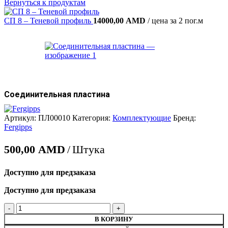
10
Вернуться к продуктам
–
12
СП 8 – Теневой профиль
14000,00
AMD
цена за 2 пог.м
Соединительная пластина
Артикул:
ПЛ00010
Категория:
Комплектующие
Бренд:
Fergipps
500,00
AMD
Штука
Доступно для предзаказа
Доступно для предзаказа
Количество
товара
В КОРЗИНУ
Соединительная