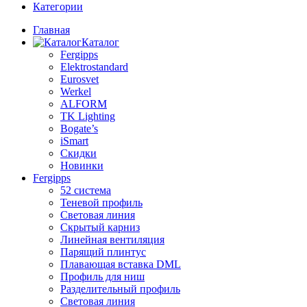
Категории
Главная
Каталог
Fergipps
Elektrostandard
Eurosvet
Werkel
ALFORM
TK Lighting
Bogate’s
iSmart
Скидки
Новинки
Fergipps
52 система
Теневой профиль
Световая линия
Скрытый карниз
Линейная вентиляция
Парящий плинтус
Плавающая вставка DML
Профиль для ниш
Разделительный профиль
Световая линия