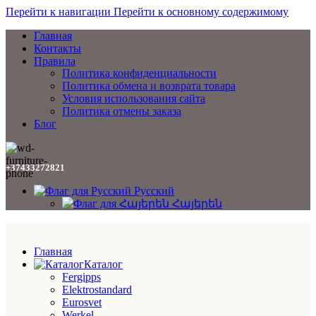
Перейти к навигации
Перейти к основному содержимому
Главная
Контакты
Правила
Политика конфиденциальности
Политика обмена и возврата товара
Условия использования сайта
Политика отмены заказа
Блог
+37433272821
Русский
Հայերեն
Главная
Каталог
Fergipps
Elektrostandard
Eurosvet
Werkel