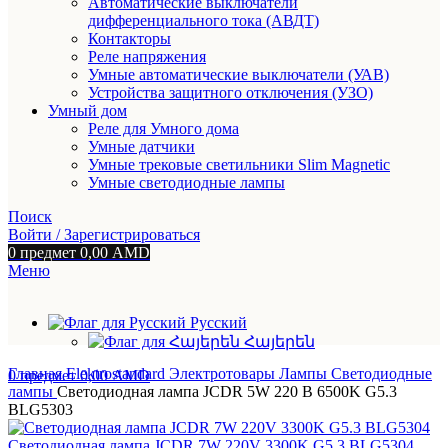
Автоматические выключатели
дифференциального тока (АВДТ)
Контакторы
Реле напряжения
Умные автоматические выключатели (УАВ)
Устройства защитного отключения (УЗО)
Умный дом
Реле для Умного дома
Умные датчики
Умные трековые светильники Slim Magnetic
Умные светодиодные лампы
Поиск
Войти / Зарегистрироваться
0
предмет
0,00
AMD
Меню
Русский
Հայերեն
Главная
Elektrostandard
Электротовары
Лампы
Светодиодные
0
предмет
0,00
AMD
лампы
Светодиодная лампа JCDR 5W 220 В 6500K G5.3
BLG5303
Светодиодная лампа JCDR 7W 220V 3300K G5.3 BLG5304