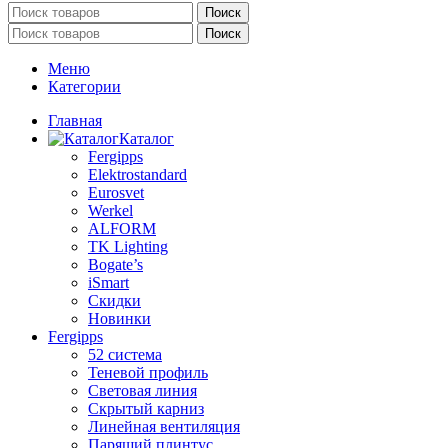
Поиск
Поиск
Меню
Категории
Главная
Каталог
Fergipps
Elektrostandard
Eurosvet
Werkel
ALFORM
TK Lighting
Bogate’s
iSmart
Скидки
Новинки
Fergipps
52 система
Теневой профиль
Световая линия
Скрытый карниз
Линейная вентиляция
Парящий плинтус