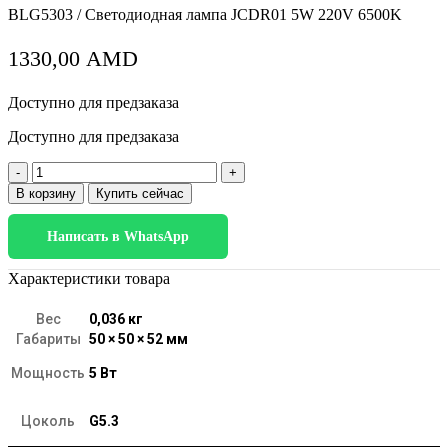
BLG5303 / Светодиодная лампа JCDR01 5W 220V 6500K
1330,00
AMD
Доступно для предзаказа
Доступно для предзаказа
Количество
товара
В корзину
Купить сейчас
Светодиодная
лампа
Написать в WhatsApp
JCDR
5W
220
Характеристики товара
В
6500K
Вес
0,036 кг
G5.3
Габариты
50 × 50 × 52 мм
BLG5303
Мощность
5 Вт
Цоколь
G5.3