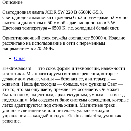
Описание
Светодиодная лампа JCDR 5W 220 В 6500K G5.3.
Светодиодная лампочка с цоколем G5.3 и размерами 52 мм по
высоте и диаметром в 50 мм обладает мощностью в 5 W.
Цветовая температура – 6500 К, т.е. холодный белый свет.
Ориентировочный срок службы составляет 50000 ч. Изделие
рассчитано на использование в сети с переменным
напряжением в 220-240В.
О нас
Elektrostandard — это союз формы и технологии, надежности
и эстетики. Мы проектируем световые решения, которые
делают дом умнее, улицы — безопаснее, а интерьеры —
живыми. Наша философия — больше, чем функция Свет —
это то, что вы ощущаете, прежде чем осознаете. Он может
быть теплым, акцентным, архитектурным, умным — и всегда
подходящим. Мы создаем гибкие системы освещения, которые
легко адаптируются под стиль жизни. Магнитные треки,
уличные светильники или интеллектуальные модули
управления — каждый продукт Elektrostandard задуман как
решение.