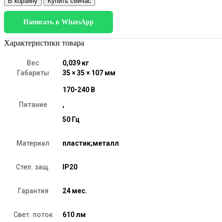
В корзину
Купить сейчас
Светодиодная
лампа
Написать в WhatsApp
"Свеча"
Dimmable
C35
Характеристики товара
7W
4200K
Вес
0,039 кг
E14
Габариты
35 × 35 × 107 мм
BLE1448
170-240 В
Питание
,
50 Гц
Материал
пластик;металл
Степ. защ.
IP20
Гарантия
24 мес.
Свет. поток
610 лм