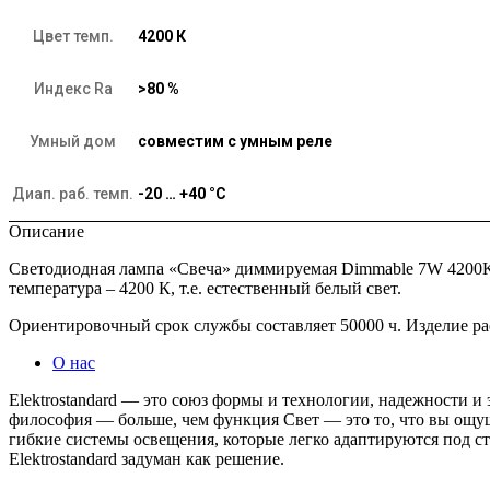
Цвет темп.
4200 К
Индекс Ra
>80 %
Умный дом
совместим с умным реле
Диап. раб. темп.
-20 … +40 °C
Описание
Светодиодная лампа «Свеча» диммируемая Dimmable 7W 4200K 
температура – 4200 К, т.е. естественный белый свет.
Ориентировочный срок службы составляет 50000 ч. Изделие рас
О нас
Elektrostandard — это союз формы и технологии, надежности 
философия — больше, чем функция Свет — это то, что вы ощу
гибкие системы освещения, которые легко адаптируются под 
Elektrostandard задуман как решение.