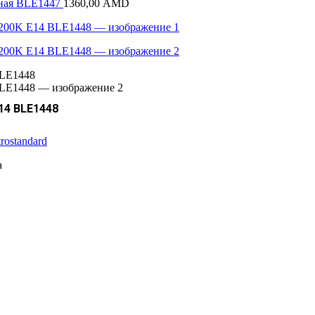
чная BLE1447
1360,00
AMD
14 BLE1448
trostandard
а