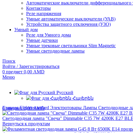
Автоматические выключатели дифференциального 
Контакторы
Реле напряжения
Умные автоматические выключатели (УАВ)
Устройства защитного отключения (УЗО)
Умный дом
Реле для Умного дома
Умные датчики
Умные трековые светильники Slim Magnetic
Умные светодиодные лампы
Поиск
Войти / Зарегистрироваться
0
предмет
0,00
AMD
Меню
Русский
Հայերեն
Главная
Elektrostandard
Электротовары
Лампы
Светодиодные 
0
предмет
0,00
AMD
Светодиодная лампа "Свеча" Dimmable C35 7W 4200K E27 BL
Вернуться к продуктам