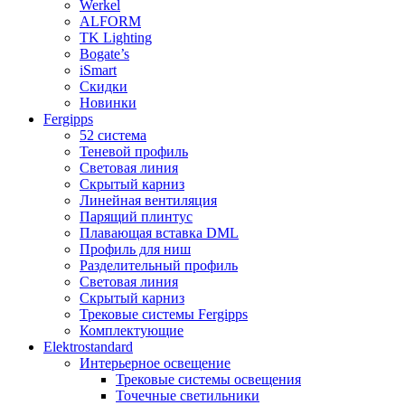
Werkel
ALFORM
TK Lighting
Bogate’s
iSmart
Скидки
Новинки
Fergipps
52 система
Теневой профиль
Световая линия
Скрытый карниз
Линейная вентиляция
Парящий плинтус
Плавающая вставка DML
Профиль для ниш
Разделительный профиль
Световая линия
Скрытый карниз
Трековые системы Fergipps
Комплектующие
Elektrostandard
Интерьерное освещение
Трековые системы освещения
Точечные светильники