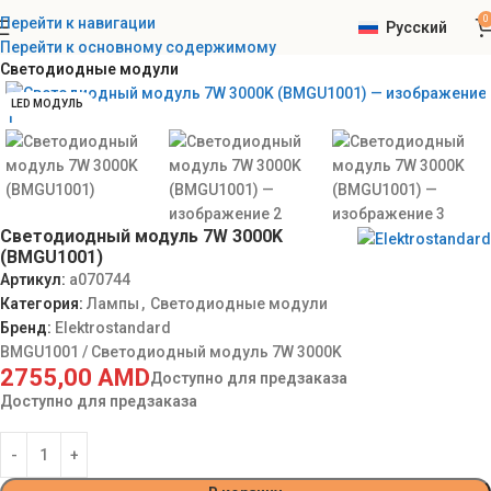
0
Перейти к навигации
Русский
Главная
Elektrostandard
Электротовары
Лампы
Перейти к основному содержимому
Светодиодные модули
LED МОДУЛЬ
Светодиодный модуль 7W 3000K
(BMGU1001)
Артикул:
a070744
Категория:
Лампы
,
Светодиодные модули
Бренд:
Elektrostandard
BMGU1001 / Светодиодный модуль 7W 3000K
2755,00
AMD
Доступно для предзаказа
Доступно для предзаказа