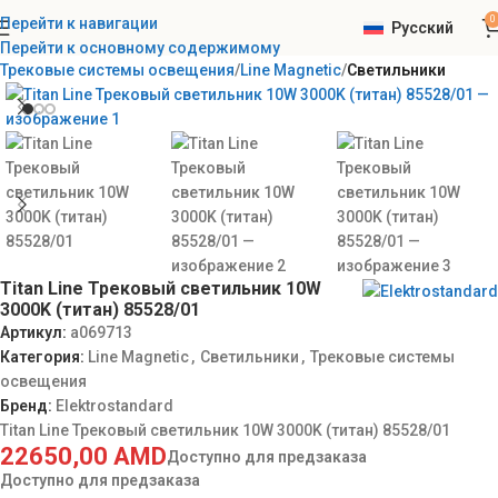
0
Перейти к навигации
Русский
Главная
Elektrostandard
Интерьерное освещение
Перейти к основному содержимому
Трековые системы освещения
Line Magnetic
Светильники
Titan Line Трековый светильник 10W
3000K (титан) 85528/01
Артикул:
a069713
Категория:
Line Magnetic
,
Светильники
,
Трековые системы
освещения
Бренд:
Elektrostandard
Titan Line Трековый светильник 10W 3000K (титан) 85528/01
22650,00
AMD
Доступно для предзаказа
Доступно для предзаказа