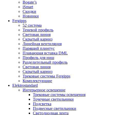
Bogate’s
iSmart
Скидки
Новинки
Fergipps
52 система
Теневой профиль
Световая линия
Скрытый карниз
Линейная вентиляция
Парящий плинтус
Плавающая вставка DML
Профиль для ниш
Разделительный профиль
Световая линия
Скрытый карниз
Трековые системы Fergipps
Комплектующие
Elektrostandard
Интерьерное освещение
Трековые системы освещения
Точечные светильники
Подсветка
Подвесные светильники
Светодиодная лента