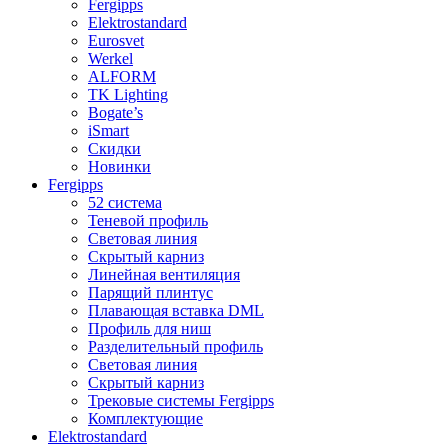
Fergipps
Elektrostandard
Eurosvet
Werkel
ALFORM
TK Lighting
Bogate’s
iSmart
Скидки
Новинки
Fergipps
52 система
Теневой профиль
Световая линия
Скрытый карниз
Линейная вентиляция
Парящий плинтус
Плавающая вставка DML
Профиль для ниш
Разделительный профиль
Световая линия
Скрытый карниз
Трековые системы Fergipps
Комплектующие
Elektrostandard