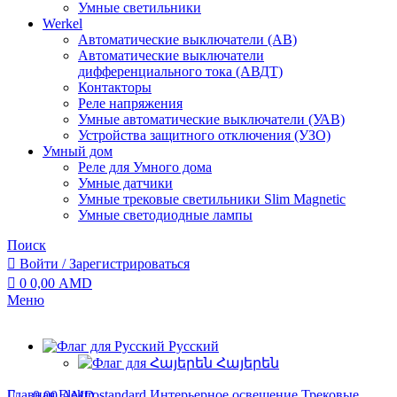
Умные светильники
Werkel
Автоматические выключатели (АВ)
Автоматические выключатели
дифференциального тока (АВДТ)
Контакторы
Реле напряжения
Умные автоматические выключатели (УАВ)
Устройства защитного отключения (УЗО)
Умный дом
Реле для Умного дома
Умные датчики
Умные трековые светильники Slim Magnetic
Умные светодиодные лампы
Поиск
Войти / Зарегистрироваться
0
0,00
AMD
Меню
Русский
Հայերեն
Главная
Elektrostandard
Интерьерное освещение
Трековые
0,00
AMD