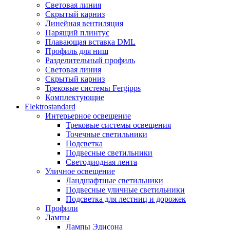
Световая линия
Скрытый карниз
Линейная вентиляция
Парящий плинтус
Плавающая вставка DML
Профиль для ниш
Разделительный профиль
Световая линия
Скрытый карниз
Трековые системы Fergipps
Комплектующие
Elektrostandard
Интерьерное освещение
Трековые системы освещения
Точечные светильники
Подсветка
Подвесные светильники
Светодиодная лента
Уличное освещение
Ландшафтные светильники
Подвесные уличные светильники
Подсветка для лестниц и дорожек
Профили
Лампы
Лампы Эдисона