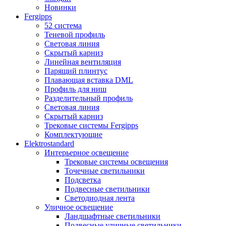
Новинки
Fergipps
52 система
Теневой профиль
Световая линия
Скрытый карниз
Линейная вентиляция
Парящий плинтус
Плавающая вставка DML
Профиль для ниш
Разделительный профиль
Световая линия
Скрытый карниз
Трековые системы Fergipps
Комплектующие
Elektrostandard
Интерьерное освещение
Трековые системы освещения
Точечные светильники
Подсветка
Подвесные светильники
Светодиодная лента
Уличное освещение
Ландшафтные светильники
Подвесные уличные светильники