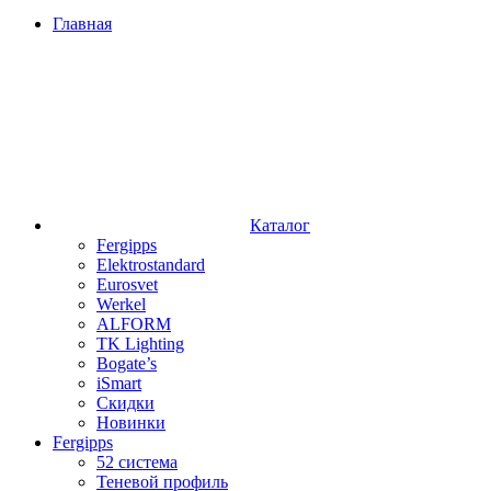
Главная
Каталог
Fergipps
Elektrostandard
Eurosvet
Werkel
ALFORM
TK Lighting
Bogate’s
iSmart
Скидки
Новинки
Fergipps
52 система
Теневой профиль