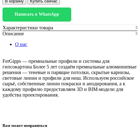
В корзину
Купить сейчас
Угловая
деталь
Написать в WhatsApp
для
ТП
129
Характеристики товара
Описание
О нас
FerGipps — премиальные профили и системы для
гипсокартона Более 5 лет создаём премиальные алюминиевые
решения — теневые и парящие потолки, скрытые карнизы,
световые линии и профили для ниш. Используем российское
сырьё, собственные линии покраски и анодирования, а к
каждому профилю предоставляем 3D и BIM-модели для
удобства проектирования.
Вам может понравиться