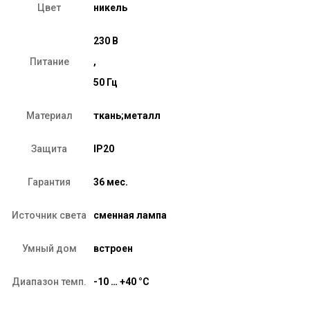
Цвет
никель
230 В
Питание
,
50 Гц
Материал
ткань;металл
Защита
IP20
Гарантия
36 мес.
Источник света
сменная лампа
Умный дом
встроен
Диапазон темп.
-10 … +40 °C