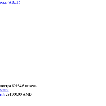
тока (АВДТ)
люстра 60164/6 никель
рный
291500,00
AMD