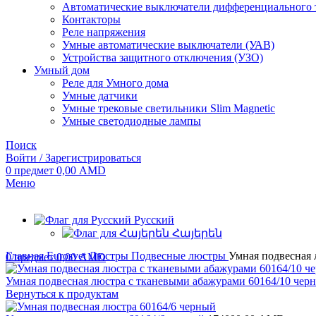
Автоматические выключатели дифференциального 
Контакторы
Реле напряжения
Умные автоматические выключатели (УАВ)
Устройства защитного отключения (УЗО)
Умный дом
Реле для Умного дома
Умные датчики
Умные трековые светильники Slim Magnetic
Умные светодиодные лампы
Поиск
Войти / Зарегистрироваться
0
предмет
0,00
AMD
Меню
Русский
Հայերեն
Главная
Eurosvet
Люстры
Подвесные люстры
Умная подвесная 
0
предмет
0,00
AMD
Умная подвесная люстра с тканевыми абажурами 60164/10 че
Вернуться к продуктам