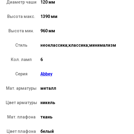
Диаметр чаши
120 мм
Высота макс.
1390 мм
Высота мин.
960 мм
Стиль
неоклассика;классика;минимализм
Кол. ламп
6
Серия
Abbey
Мат. арматуры
металл
Цвет арматуры
никель
Мат. плафона
ткань
Цвет плафона
белый