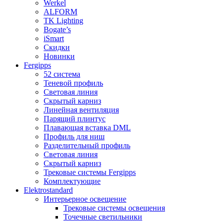
Werkel
ALFORM
TK Lighting
Bogate’s
iSmart
Скидки
Новинки
Fergipps
52 система
Теневой профиль
Световая линия
Скрытый карниз
Линейная вентиляция
Парящий плинтус
Плавающая вставка DML
Профиль для ниш
Разделительный профиль
Световая линия
Скрытый карниз
Трековые системы Fergipps
Комплектующие
Elektrostandard
Интерьерное освещение
Трековые системы освещения
Точечные светильники