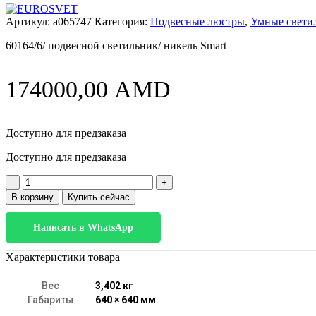
Артикул:
a065747
Категория:
Подвесные люстры
,
Умные свети
60164/6/ подвесной светильник/ никель Smart
174000,00
AMD
Доступно для предзаказа
Доступно для предзаказа
Количество
товара
В корзину
Купить сейчас
Умная
подвесная
Написать в WhatsApp
люстра
60164/6
никель
Характеристики товара
Вес
3,402 кг
Габариты
640 × 640 мм