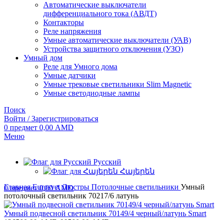
Автоматические выключатели
дифференциального тока (АВДТ)
Контакторы
Реле напряжения
Умные автоматические выключатели (УАВ)
Устройства защитного отключения (УЗО)
Умный дом
Реле для Умного дома
Умные датчики
Умные трековые светильники Slim Magnetic
Умные светодиодные лампы
Поиск
Войти / Зарегистрироваться
0
предмет
0,00
AMD
Меню
Русский
Հայերեն
Главная
Eurosvet
Люстры
Потолочные светильники
Умный
0
предмет
0,00
AMD
потолочный светильник 70217/6 латунь
Умный подвесной светильник 70149/4 черный/латунь Smart