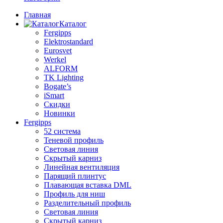
Главная
Каталог
Fergipps
Elektrostandard
Eurosvet
Werkel
ALFORM
TK Lighting
Bogate’s
iSmart
Скидки
Новинки
Fergipps
52 система
Теневой профиль
Световая линия
Скрытый карниз
Линейная вентиляция
Парящий плинтус
Плавающая вставка DML
Профиль для ниш
Разделительный профиль
Световая линия
Скрытый карниз