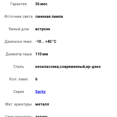
Гарантия
36 мес.
Источник света
сменная лампа
Умный дом
встроен
Диапазон темп.
-10 … +40 °C
Диаметр чаши
110 мм
Стиль
неоклассика;современный;ар-деко
Кол. ламп
6
Серия
Spritz
Мат. арматуры
металл
Цвет арматуры
латунь