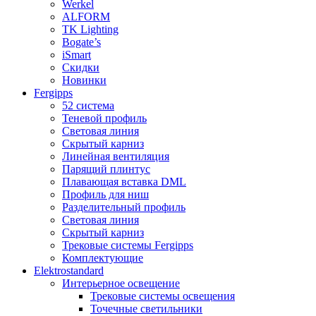
Werkel
ALFORM
TK Lighting
Bogate’s
iSmart
Скидки
Новинки
Fergipps
52 система
Теневой профиль
Световая линия
Скрытый карниз
Линейная вентиляция
Парящий плинтус
Плавающая вставка DML
Профиль для ниш
Разделительный профиль
Световая линия
Скрытый карниз
Трековые системы Fergipps
Комплектующие
Elektrostandard
Интерьерное освещение
Трековые системы освещения
Точечные светильники