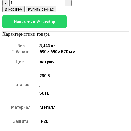
Количество
товара
В корзину
Купить сейчас
Умный
потолочный
Написать в WhatsApp
светильник
70217/6
латунь
Характеристики товара
Вес
3,443 кг
Габариты
690 × 690 × 570 мм
Цвет
латунь
230 В
Питание
,
50 Гц
Материал
Металл
Защита
IP20