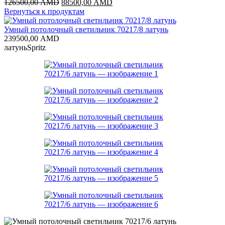
Первоначальная
Текущая
126500,00
AMD
88500,00
AMD
цена
цена:
Вернуться к продуктам
составляла
88500,00 AMD.
126500,00 AMD.
Умный потолочный светильник 70217/8 латунь
239500,00
AMD
латунь
Spritz