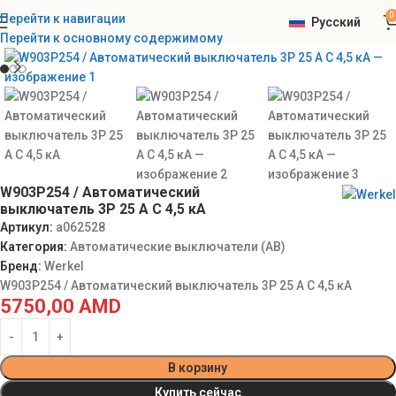
0
Перейти к навигации
Русский
Главная
Werkel
Автоматические выключатели (АВ)
Перейти к основному содержимому
W903P254 / Автоматический
выключатель 3P 25 A C 4,5 кА
Артикул:
a062528
Категория:
Автоматические выключатели (АВ)
Бренд:
Werkel
W903P254 / Автоматический выключатель 3P 25 A C 4,5 кА
5750,00
AMD
В корзину
Купить сейчас