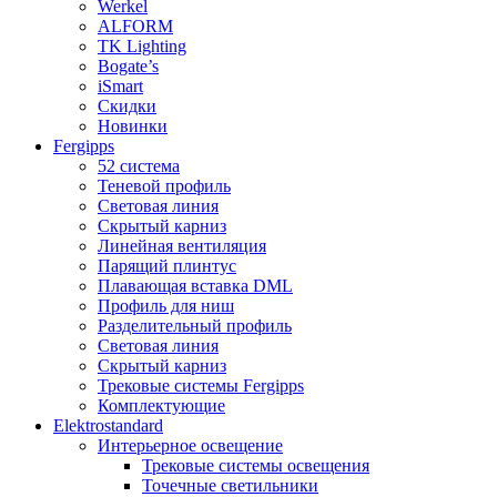
Werkel
ALFORM
TK Lighting
Bogate’s
iSmart
Скидки
Новинки
Fergipps
52 система
Теневой профиль
Световая линия
Скрытый карниз
Линейная вентиляция
Парящий плинтус
Плавающая вставка DML
Профиль для ниш
Разделительный профиль
Световая линия
Скрытый карниз
Трековые системы Fergipps
Комплектующие
Elektrostandard
Интерьерное освещение
Трековые системы освещения
Точечные светильники