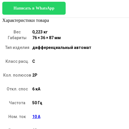
/
Написать в WhatsApp
Дифференциальный
автомат
1P+N
Характеристики товара
10
A
Вес
0,223 кг
30
Габариты
76 × 36 × 87 мм
mА
6
Тип изделия
дифференциальный автомат
kА
C
Класс расц.
C
A
Кол. полюсов
2P
Откл. спос
6 кА
Частота
50 Гц
Ном. ток
10 А