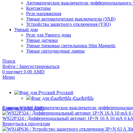
Автоматические выключатели дифференциального 
Контакторы
Реле напряжения
Умные автоматические выключатели (УАВ)
Устройства защитного отключения (УЗО)
Умный дом
Реле для Умного дома
Умные датчики
Умные трековые светильники Slim Magnetic
Умные светодиодные лампы
Поиск
Войти / Зарегистрироваться
0
предмет
0,00
AMD
Меню
Русский
Հայերեն
Главная
Werkel
Автоматические выключатели дифференциальн
0
предмет
0,00
AMD
W922P324 / Дифференциальный автомат 1P+N 16 A 10 mА 6 k
Вернуться к продуктам