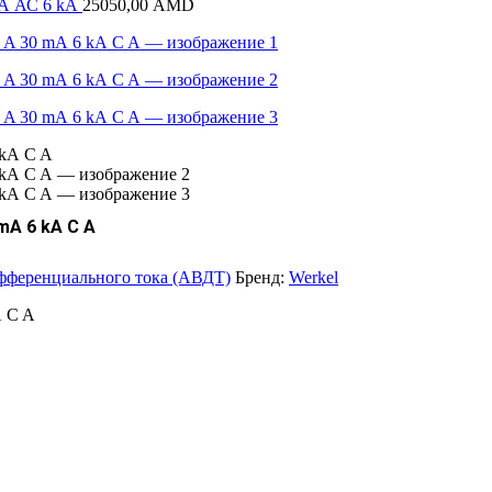
 А АС 6 kА
25050,00
AMD
А 6 kА C A
фференциального тока (АВДТ)
Бренд:
Werkel
А C A