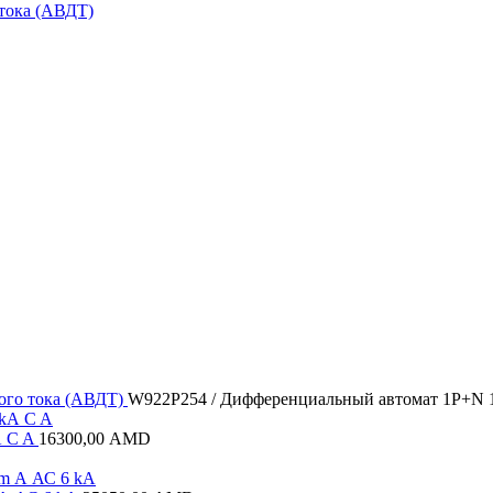
тока (АВДТ)
ого тока (АВДТ)
W922P254 / Дифференциальный автомат 1P+N 1
А C A
16300,00
AMD