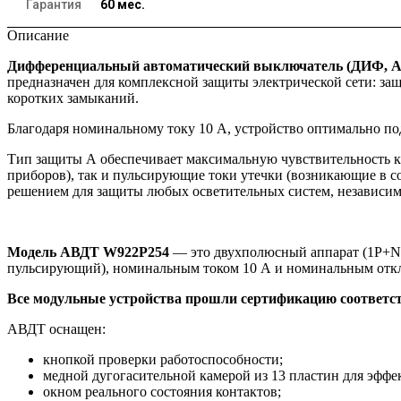
Гарантия
60 мес.
Описание
Дифференциальный автоматический выключатель (ДИФ, А
предназначен для комплексной защиты электрической сети: защ
коротких замыканий.
Благодаря номинальному току 10 А, устройство оптимально п
Тип защиты А обеспечивает максимальную чувствительность 
приборов), так и пульсирующие токи утечки (возникающие в 
решением для защиты любых осветительных систем, независимо
Модель АВДТ W922P254
— это двухполюсный аппарат (1P+N),
пульсирующий), номинальным током 10 А и номинальным отк
Все модульные устройства прошли сертификацию соответс
АВДТ оснащен:
кнопкой проверки работоспособности;
медной дугогасительной камерой из 13 пластин для эффе
окном реального состояния контактов;