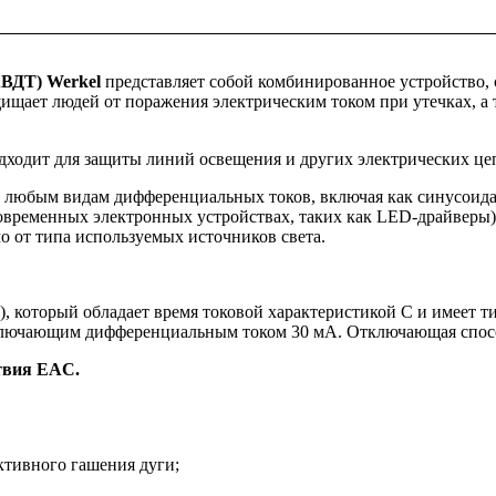
ВДТ) Werkel
представляет собой комбинированное устройство,
ищает людей от поражения электрическим током при утечках, а 
одходит для защиты линий освещения и других электрических ц
к любым видам дифференциальных токов, включая как синусоид
современных электронных устройствах, таких как LED-драйверы
 от типа используемых источников света.
 который обладает время токовой характеристикой С и имеет 
лючающим дифференциальным током 30 мА. Отключающая способ
твия EAC.
ктивного гашения дуги;