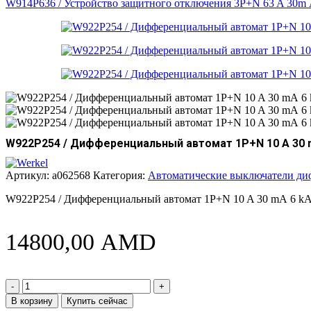
W914P636 / Устройство защитного отключения 3P+N 63 A 30m
W922P254 / Дифференциальный автомат 1P+N 10 A 30 m
Артикул:
a062568
Категория:
Автоматические выключатели ди
W922P254 / Дифференциальный автомат 1P+N 10 A 30 mА 6 k
14800,00
AMD
Количество
товара
В корзину
Купить сейчас
W922P254