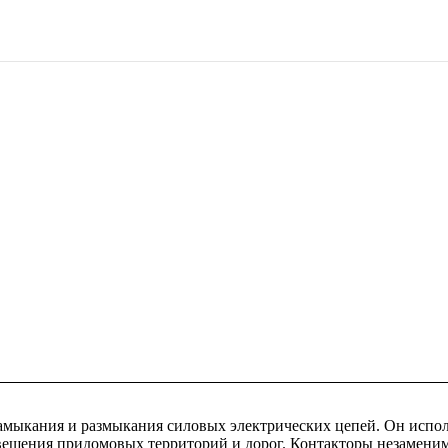
 замыкания и размыкания силовых электрических цепей. Он исп
свещения придомовых территорий и дорог. Контакторы незамени