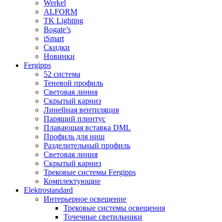
Werkel
ALFORM
TK Lighting
Bogate’s
iSmart
Скидки
Новинки
Fergipps
52 система
Теневой профиль
Световая линия
Скрытый карниз
Линейная вентиляция
Парящий плинтус
Плавающая вставка DML
Профиль для ниш
Разделительный профиль
Световая линия
Скрытый карниз
Трековые системы Fergipps
Комплектующие
Elektrostandard
Интерьерное освещение
Трековые системы освещения
Точечные светильники