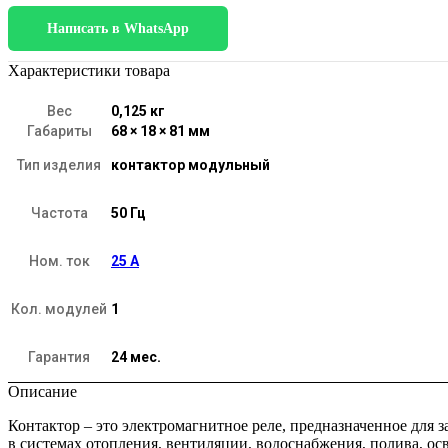
Контактор
Написать в WhatsApp
модульный
25
A
Характеристики товара
2NO
(1
Вес
0,125 кг
мод.)
Габариты
68 × 18 × 81 мм
Тип изделия
контактор модульный
Частота
50 Гц
Ном. ток
25 А
Кол. модулей
1
Гарантия
24 мес.
Описание
Контактор – это электромагнитное реле, предназначенное для
в системах отопления, вентиляции, водоснабжения, полива, о