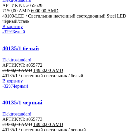
Elektrostandard
АРТИКУЛ:
a055629
Первоначальная
Текущая
7150,00
AMD
6000,00
AMD
цена
цена:
40109/LED / Светильник настенный светодиодный Steel LED
составляла
6000,00 AMD.
чёрный/сталь
7150,00 AMD.
В корзину
-32%
Белый
40135/1 белый
Elektrostandard
АРТИКУЛ:
a055772
Первоначальная
Текущая
21900,00
AMD
14950,00
AMD
цена
цена:
40135/1 / настенный светильник / белый
составляла
14950,00 AMD.
В корзину
21900,00 AMD.
-32%
Черный
40135/1 черный
Elektrostandard
АРТИКУЛ:
a055773
Первоначальная
Текущая
21900,00
AMD
14950,00
AMD
цена
цена:
40135/1 / настенный светильник / черный