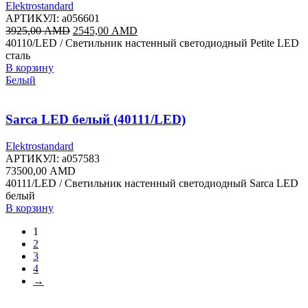
Elektrostandard
АРТИКУЛ:
a056601
Первоначальная
Текущая
3925,00
AMD
2545,00
AMD
цена
цена:
40110/LED / Светильник настенный светодиодный Petite LED
составляла
2545,00 AMD.
сталь
3925,00 AMD.
В корзину
Белый
Sarca LED белый (40111/LED)
Elektrostandard
АРТИКУЛ:
a057583
73500,00
AMD
40111/LED / Светильник настенный светодиодный Sarca LED
белый
В корзину
1
2
3
4
→