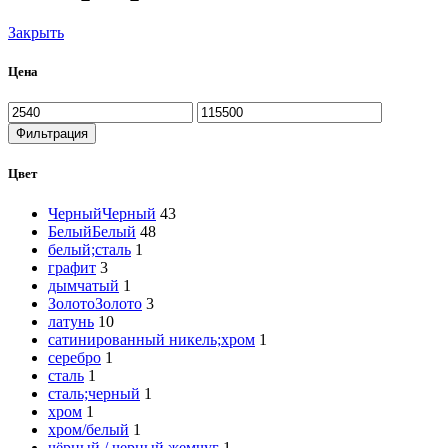
Закрыть
Цена
Минимальная
Максимальная
цена
цена
Фильтрация
Цвет
Черный
Черный
43
Белый
Белый
48
белый;сталь
1
графит
3
дымчатый
1
Золото
Золото
3
латунь
10
сатинированный никель;хром
1
серебро
1
сталь
1
сталь;черный
1
хром
1
хром/белый
1
чёрный / черный жемчуг
1