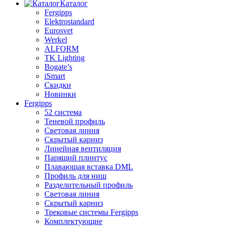
Каталог
Fergipps
Elektrostandard
Eurosvet
Werkel
ALFORM
TK Lighting
Bogate’s
iSmart
Скидки
Новинки
Fergipps
52 система
Теневой профиль
Световая линия
Скрытый карниз
Линейная вентиляция
Парящий плинтус
Плавающая вставка DML
Профиль для ниш
Разделительный профиль
Световая линия
Скрытый карниз
Трековые системы Fergipps
Комплектующие