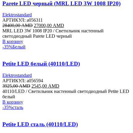
Parete LED черный (MRL LED 3W 1008 IP20)
Elektrostandard
АРТИКУЛ:
a056311
Первоначальная
Текущая
28400,00
AMD
27000,00
AMD
цена
цена:
MRL LED 3W 1008 IP20 / Светильник настенный
составляла
27000,00 AMD.
светодиодный Parete LED черный
28400,00 AMD.
В корзину
-35%
Белый
Petite LED белый (40110/LED)
Elektrostandard
АРТИКУЛ:
a056594
Первоначальная
Текущая
3925,00
AMD
2545,00
AMD
цена
цена:
40110/LED / Светильник настенный светодиодный Petite LED
составляла
2545,00 AMD.
белый
3925,00 AMD.
В корзину
-35%
сталь
Petite LED сталь (40110/LED)