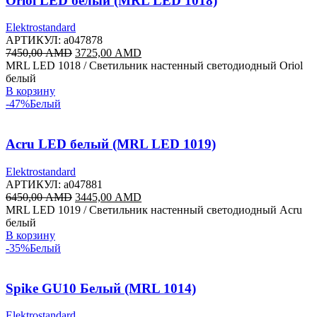
Oriol LED белый (MRL LED 1018)
Elektrostandard
АРТИКУЛ:
a047878
Первоначальная
Текущая
7450,00
AMD
3725,00
AMD
цена
цена:
MRL LED 1018 / Светильник настенный светодиодный Oriol
составляла
3725,00 AMD.
белый
7450,00 AMD.
В корзину
-47%
Белый
Acru LED белый (MRL LED 1019)
Elektrostandard
АРТИКУЛ:
a047881
Первоначальная
Текущая
6450,00
AMD
3445,00
AMD
цена
цена:
MRL LED 1019 / Светильник настенный светодиодный Acru
составляла
3445,00 AMD.
белый
6450,00 AMD.
В корзину
-35%
Белый
Spike GU10 Белый (MRL 1014)
Elektrostandard