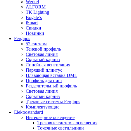
Werkel
ALFORM
TK Lighting
Bogate’s
iSmart
Скидки
Новинки
Fergipps
52 система
Теневой профиль
Световая линия
Скрытый карниз
Линейная вентиляция
Парящий плинтус
Плавающая вставка DML
Профиль для ниш
Разделительный профиль
Световая линия
Скрытый карниз
Трековые системы Fergipps
Комплектующие
Elektrostandard
Интерьерное освещение
Трековые системы освещения
Точечные светильники