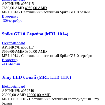
АРТИКУЛ:
a050115
Первоначальная
Текущая
7650,00
AMD
4950,00
AMD
цена
цена:
MRL 1014 / Светильник настенный Spike GU10 белый
составляла
4950,00 AMD.
В корзину
7650,00 AMD.
-30%
серебро
Spike GU10 Серебро (MRL 1014)
Elektrostandard
АРТИКУЛ:
a050117
Первоначальная
Текущая
7650,00
AMD
5350,00
AMD
цена
цена:
MRL 1014 / Светильник настенный Spike GU10 серебро
составляла
5350,00 AMD.
В корзину
7650,00 AMD.
-43%
Белый
Jimy LED белый (MRL LED 1110)
Elektrostandard
АРТИКУЛ:
a052740
Первоначальная
Текущая
23000,00
AMD
13000,00
AMD
цена
цена:
MRL LED 1110 / Светильник настенный светодиодный Jimy
составляла
13000,00 AMD.
белый