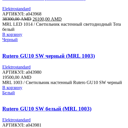
Elektrostandard
АРТИКУЛ:
a043968
Первоначальная
Текущая
38300,00
AMD
26100,00
AMD
цена
цена:
MRL LED 1014 / Светильник настенный светодиодный Tera
составляла
26100,00 AMD.
белый
38300,00 AMD.
В корзину
Черный
Rutero GU10 SW черный (MRL 1003)
Elektrostandard
АРТИКУЛ:
a043980
19500,00
AMD
MRL 1003 / Светильник настенный Rutero GU10 SW черный
В корзину
Белый
Rutero GU10 SW белый (MRL 1003)
Elektrostandard
АРТИКУЛ:
a043981