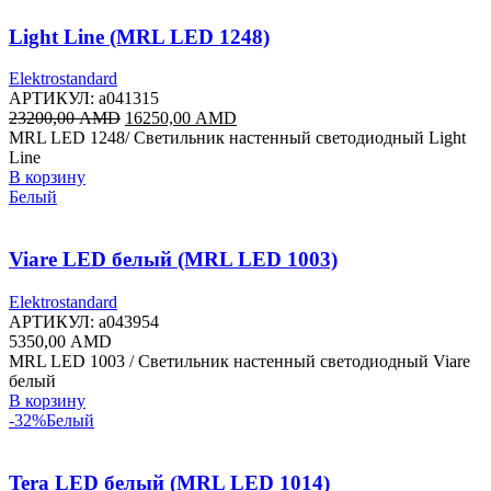
Light Line (MRL LED 1248)
Elektrostandard
АРТИКУЛ:
a041315
Первоначальная
Текущая
23200,00
AMD
16250,00
AMD
цена
цена:
MRL LED 1248/ Светильник настенный светодиодный Light
составляла
16250,00 AMD.
Line
23200,00 AMD.
В корзину
Белый
Viare LED белый (MRL LED 1003)
Elektrostandard
АРТИКУЛ:
a043954
5350,00
AMD
MRL LED 1003 / Светильник настенный светодиодный Viare
белый
В корзину
-32%
Белый
Tera LED белый (MRL LED 1014)