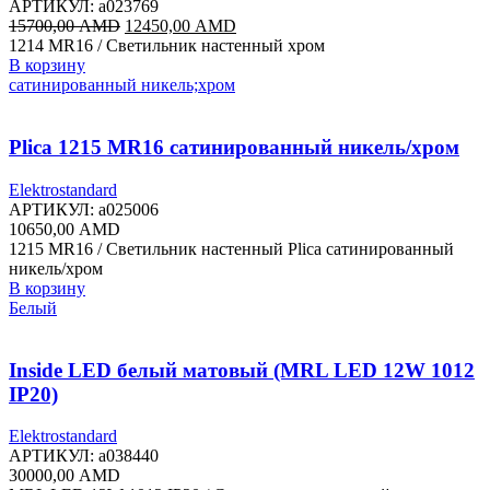
АРТИКУЛ:
a023769
Первоначальная
Текущая
15700,00
AMD
12450,00
AMD
цена
цена:
1214 MR16 / Светильник настенный хром
составляла
12450,00 AMD.
В корзину
15700,00 AMD.
сатинированный никель;хром
Plica 1215 MR16 сатинированный никель/хром
Elektrostandard
АРТИКУЛ:
a025006
10650,00
AMD
1215 MR16 / Светильник настенный Plica сатинированный
никель/хром
В корзину
Белый
Inside LED белый матовый (MRL LED 12W 1012
IP20)
Elektrostandard
АРТИКУЛ:
a038440
30000,00
AMD