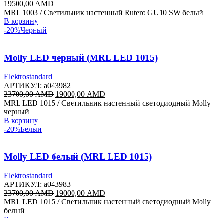
19500,00
AMD
MRL 1003 / Светильник настенный Rutero GU10 SW белый
В корзину
-20%
Черный
Molly LED черный (MRL LED 1015)
Elektrostandard
АРТИКУЛ:
a043982
Первоначальная
Текущая
23700,00
AMD
19000,00
AMD
цена
цена:
MRL LED 1015 / Светильник настенный светодиодный Molly
составляла
19000,00 AMD.
черный
23700,00 AMD.
В корзину
-20%
Белый
Molly LED белый (MRL LED 1015)
Elektrostandard
АРТИКУЛ:
a043983
Первоначальная
Текущая
23700,00
AMD
19000,00
AMD
цена
цена:
MRL LED 1015 / Светильник настенный светодиодный Molly
составляла
19000,00 AMD.
белый