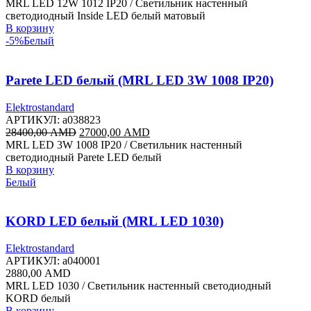
MRL LED 12W 1012 IP20 / Светильник настенный
светодиодный Inside LED белый матовый
В корзину
-5%
Белый
Parete LED белый (MRL LED 3W 1008 IP20)
Elektrostandard
АРТИКУЛ:
a038823
Первоначальная
Текущая
28400,00
AMD
27000,00
AMD
цена
цена:
MRL LED 3W 1008 IP20 / Светильник настенный
составляла
27000,00 AMD.
светодиодный Parete LED белый
28400,00 AMD.
В корзину
Белый
KORD LED белый (MRL LED 1030)
Elektrostandard
АРТИКУЛ:
a040001
2880,00
AMD
MRL LED 1030 / Светильник настенный светодиодный
KORD белый
В корзину