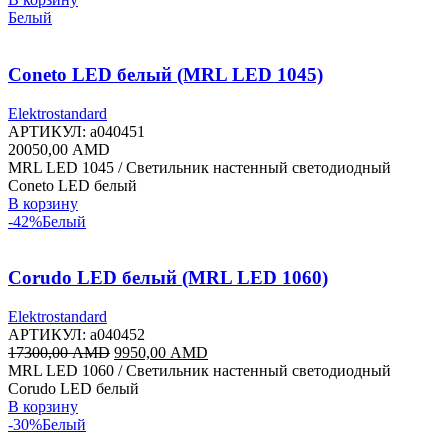
Белый
Coneto LED белый (MRL LED 1045)
Elektrostandard
АРТИКУЛ:
a040451
20050,00
AMD
MRL LED 1045 / Светильник настенный светодиодный
Coneto LED белый
В корзину
-42%
Белый
Corudo LED белый (MRL LED 1060)
Elektrostandard
АРТИКУЛ:
a040452
Первоначальная
Текущая
17300,00
AMD
9950,00
AMD
цена
цена:
MRL LED 1060 / Светильник настенный светодиодный
составляла
9950,00 AMD.
Corudo LED белый
17300,00 AMD.
В корзину
-30%
Белый