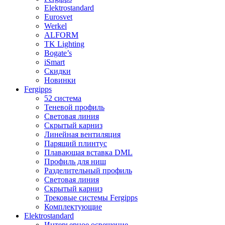
Elektrostandard
Eurosvet
Werkel
ALFORM
TK Lighting
Bogate’s
iSmart
Скидки
Новинки
Fergipps
52 система
Теневой профиль
Световая линия
Скрытый карниз
Линейная вентиляция
Парящий плинтус
Плавающая вставка DML
Профиль для ниш
Разделительный профиль
Световая линия
Скрытый карниз
Трековые системы Fergipps
Комплектующие
Elektrostandard
Интерьерное освещение