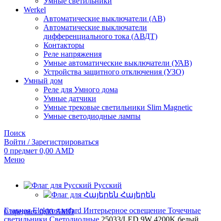
Умные светильники
Werkel
Автоматические выключатели (АВ)
Автоматические выключатели
дифференциального тока (АВДТ)
Контакторы
Реле напряжения
Умные автоматические выключатели (УАВ)
Устройства защитного отключения (УЗО)
Умный дом
Реле для Умного дома
Умные датчики
Умные трековые светильники Slim Magnetic
Умные светодиодные лампы
Поиск
Войти / Зарегистрироваться
0
предмет
0,00
AMD
Меню
Русский
Հայերեն
Главная
Elektrostandard
Интерьерное освещение
Точечные
0
предмет
0,00
AMD
светильники
Светодиодные
25033/LED 9W 4200K белый