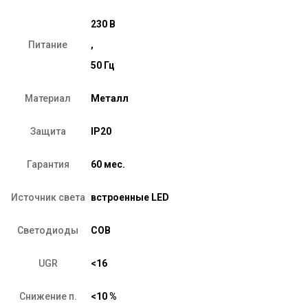
230 В
Питание
,
50 Гц
Материал
Металл
Защита
IP20
Гарантия
60 мес.
Источник света
встроенные LED
Светодиоды
COB
UGR
<16
Снижение п.
<10 %