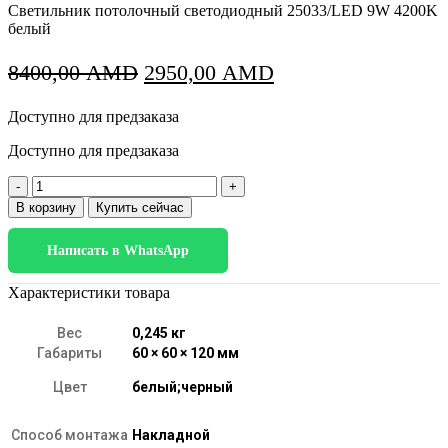
Светильник потолочный светодиодный 25033/LED 9W 4200K
белый
Первоначальная
Текущая
8400,00
AMD
2950,00
AMD
цена
цена:
Доступно для предзаказа
составляла
2950,00 AMD.
8400,00 AMD.
Доступно для предзаказа
Количество
товара
В корзину
Купить сейчас
25033/LED
9W
Написать в WhatsApp
4200K
белый
Характеристики товара
Вес
0,245 кг
Габариты
60 × 60 × 120 мм
Цвет
белый;черный
Способ монтажа
Накладной