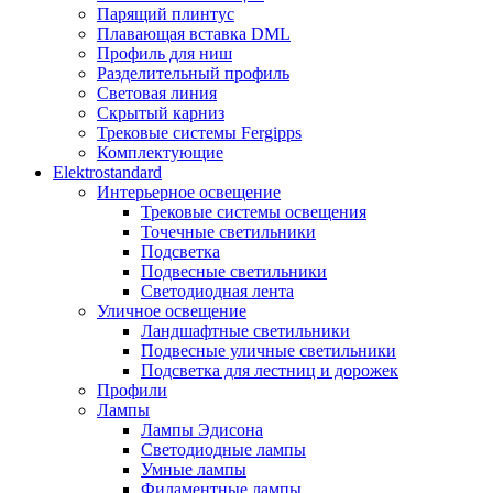
Парящий плинтус
Плавающая вставка DML
Профиль для ниш
Разделительный профиль
Световая линия
Скрытый карниз
Трековые системы Fergipps
Комплектующие
Elektrostandard
Интерьерное освещение
Трековые системы освещения
Точечные светильники
Подсветка
Подвесные светильники
Светодиодная лента
Уличное освещение
Ландшафтные светильники
Подвесные уличные светильники
Подсветка для лестниц и дорожек
Профили
Лампы
Лампы Эдисона
Светодиодные лампы
Умные лампы
Филаментные лампы