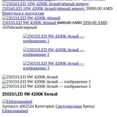
25034/LED 10W 4200K белый/чёрный жемчуг
20000,00
AMD
Вернуться к продуктам
Первоначальная
Теку
25033/LED 9W 4200K чёрный
8400,00
AMD
2950,00
AMD
цена
цена:
-65%
белый;черный
составляла
2950
8400,00 AMD.
25033/LED 9W 4200K белый
Артикул:
a062524
Категория:
Светодиодные
Бренд:
Elektrostandard