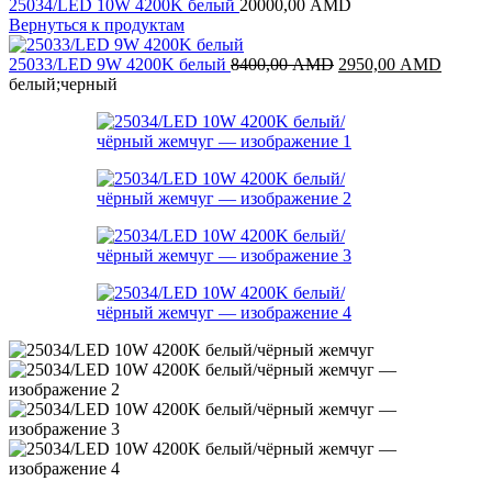
25034/LED 10W 4200K белый
20000,00
AMD
Вернуться к продуктам
Первоначальная
Текущ
25033/LED 9W 4200K белый
8400,00
AMD
2950,00
AMD
цена
цена:
белый;черный
составляла
2950,
8400,00 AMD.