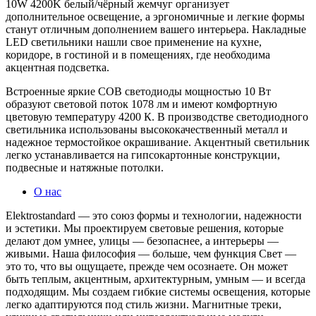
10W 4200K белый/чёрный жемчуг организует
дополнительное освещение, а эргономичные и легкие формы
станут отличным дополнением вашего интерьера. Накладные
LED светильники нашли свое применение на кухне,
коридоре, в гостиной и в помещениях, где необходима
акцентная подсветка.
Встроенные яркие COB светодиоды мощностью 10 Вт
образуют световой поток 1078 лм и имеют комфортную
цветовую температуру 4200 К. В производстве светодиодного
светильника использованы высококачественный металл и
надежное термостойкое окрашивание. Акцентный светильник
легко устанавливается на гипсокартонные конструкции,
подвесные и натяжные потолки.
О нас
Elektrostandard — это союз формы и технологии, надежности
и эстетики. Мы проектируем световые решения, которые
делают дом умнее, улицы — безопаснее, а интерьеры —
живыми. Наша философия — больше, чем функция Свет —
это то, что вы ощущаете, прежде чем осознаете. Он может
быть теплым, акцентным, архитектурным, умным — и всегда
подходящим. Мы создаем гибкие системы освещения, которые
легко адаптируются под стиль жизни. Магнитные треки,