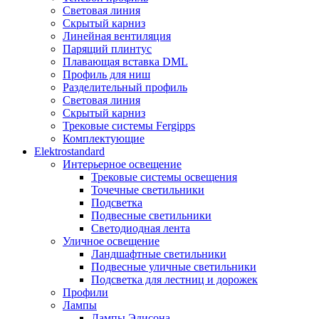
Световая линия
Скрытый карниз
Линейная вентиляция
Парящий плинтус
Плавающая вставка DML
Профиль для ниш
Разделительный профиль
Световая линия
Скрытый карниз
Трековые системы Fergipps
Комплектующие
Elektrostandard
Интерьерное освещение
Трековые системы освещения
Точечные светильники
Подсветка
Подвесные светильники
Светодиодная лента
Уличное освещение
Ландшафтные светильники
Подвесные уличные светильники
Подсветка для лестниц и дорожек
Профили
Лампы
Лампы Эдисона