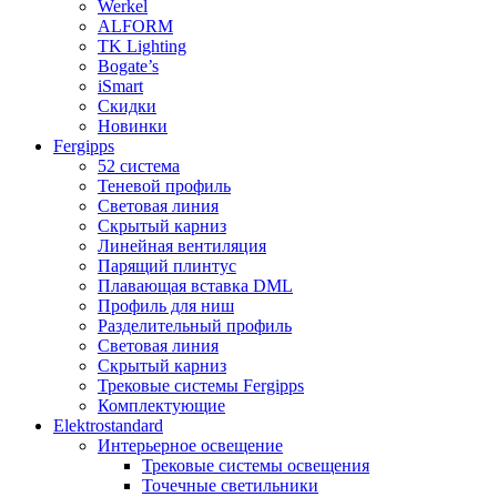
Werkel
ALFORM
TK Lighting
Bogate’s
iSmart
Скидки
Новинки
Fergipps
52 система
Теневой профиль
Световая линия
Скрытый карниз
Линейная вентиляция
Парящий плинтус
Плавающая вставка DML
Профиль для ниш
Разделительный профиль
Световая линия
Скрытый карниз
Трековые системы Fergipps
Комплектующие
Elektrostandard
Интерьерное освещение
Трековые системы освещения
Точечные светильники