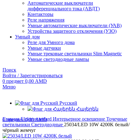
Автоматические выключатели
дифференциального тока (АВДТ)
Контакторы
Реле напряжения
Умные автоматические выключатели (УАВ)
Устройства защитного отключения (УЗО)
Умный дом
Реле для Умного дома
Умные датчики
Умные трековые светильники Slim Magnetic
Умные светодиодные лампы
Поиск
Войти / Зарегистрироваться
0
предмет
0,00
AMD
Меню
Русский
Հայերեն
Главная
Elektrostandard
Интерьерное освещение
Точечные
0
предмет
0,00
AMD
светильники
Светодиодные
25034/LED 10W 4200K белый/
чёрный жемчуг