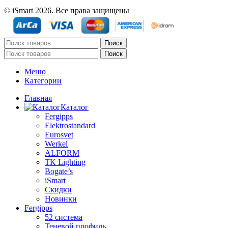
© iSmart 2026. Все права защищены
Поиск
Поиск
Меню
Категории
Главная
Каталог
Fergipps
Elektrostandard
Eurosvet
Werkel
ALFORM
TK Lighting
Bogate’s
iSmart
Скидки
Новинки
Fergipps
52 система
Теневой профиль