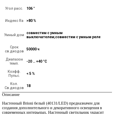
Угол расс.
106 °
Индекс Ra
>80 %
совместим с умным
Умный дом
выключателем;совместим с умным реле
Срок
50000 ч
св.диодов
Диапазон
-20 … +40 °C
темп.
Коэфф.
< 5 %
Пульс.
Кол.
18
Св.диодов
Описание
Настенный Brioni белый (40131/LED) предназначен для
создания дополнительного и декоративного освещения в
современных интерьерах. Настенный светильник украсит