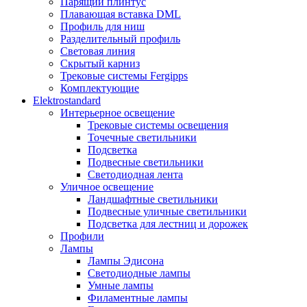
Парящий плинтус
Плавающая вставка DML
Профиль для ниш
Разделительный профиль
Световая линия
Скрытый карниз
Трековые системы Fergipps
Комплектующие
Elektrostandard
Интерьерное освещение
Трековые системы освещения
Точечные светильники
Подсветка
Подвесные светильники
Светодиодная лента
Уличное освещение
Ландшафтные светильники
Подвесные уличные светильники
Подсветка для лестниц и дорожек
Профили
Лампы
Лампы Эдисона
Светодиодные лампы
Умные лампы
Филаментные лампы