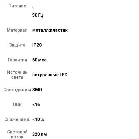
Питание
,
50 Гц
Материал
металл;пластик
Защита
IP20
Гарантия
60 мес.
Источник
встроенные LED
света
Светодиоды
SMD
UGR
<16
Снижение п.
<10 %
Световой
320 лм
поток