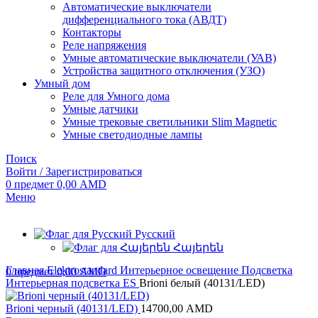
Автоматические выключатели
дифференциального тока (АВДТ)
Контакторы
Реле напряжения
Умные автоматические выключатели (УАВ)
Устройства защитного отключения (УЗО)
Умный дом
Реле для Умного дома
Умные датчики
Умные трековые светильники Slim Magnetic
Умные светодиодные лампы
Поиск
Войти / Зарегистрироваться
0
предмет
0,00
AMD
Меню
Русский
Հայերեն
Главная
Elektrostandard
Интерьерное освещение
Подсветка
0
предмет
0,00
AMD
Интерьерная подсветка ES
Brioni белый (40131/LED)
Brioni черный (40131/LED)
14700,00
AMD