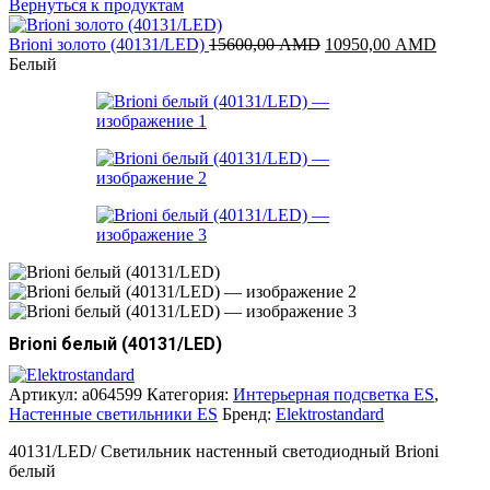
Вернуться к продуктам
Первоначальная
Текуща
Brioni золото (40131/LED)
15600,00
AMD
10950,00
AMD
цена
цена:
Белый
составляла
10950,
15600,00 AMD.
Brioni белый (40131/LED)
Артикул:
a064599
Категория:
Интерьерная подсветка ES
,
Настенные светильники ES
Бренд:
Elektrostandard
40131/LED/ Светильник настенный светодиодный Brioni
белый