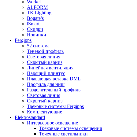
Werkel
ALFORM
TK Lighting
Bogate’s
iSmart
Скидки
Новинки
Fergipps
52 система
Теневой профиль
Световая линия
Скрытый карниз
Линейная вентиляция
Парящий плинтус
Плавающая вставка DML
Профиль для ниш
Разделительный профиль
Световая линия
Скрытый карниз
Трековые системы Fergipps
Комплектующие
Elektrostandard
Интерьерное освещение
Трековые системы освещения
Точечные светильники