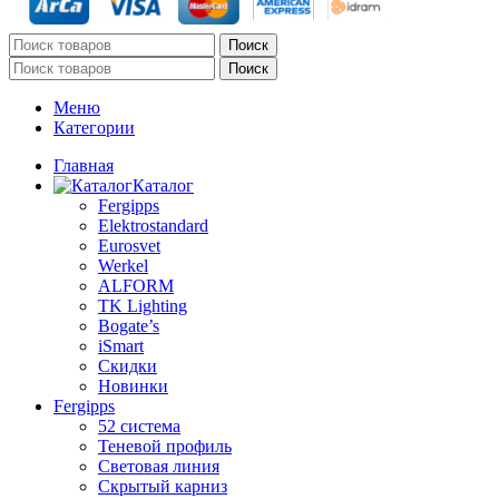
Поиск
Поиск
Меню
Категории
Главная
Каталог
Fergipps
Elektrostandard
Eurosvet
Werkel
ALFORM
TK Lighting
Bogate’s
iSmart
Скидки
Новинки
Fergipps
52 система
Теневой профиль
Световая линия
Скрытый карниз