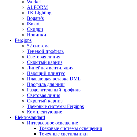
Werkel
ALFORM
TK Lighting
Bogate’s
iSmart
Скидки
Новинки
Fergipps
52 система
Теневой профиль
Световая линия
Скрытый карниз
Линейная вентиляция
Парящий плинтус
Плавающая вставка DML
Профиль для ниш
Разделительный профиль
Световая линия
Скрытый карниз
Трековые системы Fergipps
Комплектующие
Elektrostandard
Интерьерное освещение
Трековые системы освещения
Точечные светильники