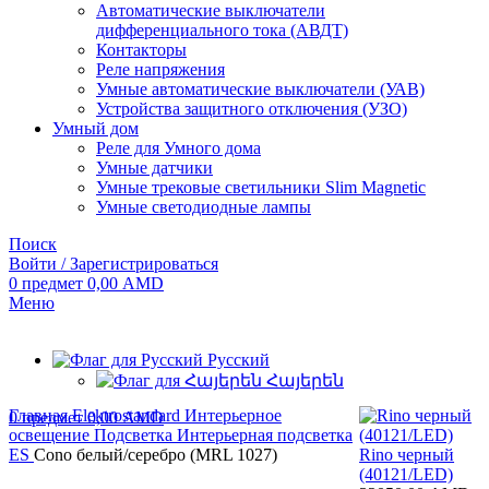
Автоматические выключатели
дифференциального тока (АВДТ)
Контакторы
Реле напряжения
Умные автоматические выключатели (УАВ)
Устройства защитного отключения (УЗО)
Умный дом
Реле для Умного дома
Умные датчики
Умные трековые светильники Slim Magnetic
Умные светодиодные лампы
Поиск
Войти / Зарегистрироваться
0
предмет
0,00
AMD
Меню
Русский
Հայերեն
Главная
Elektrostandard
Интерьерное
0
предмет
0,00
AMD
освещение
Подсветка
Интерьерная подсветка
ES
Cono белый/серебро (MRL 1027)
Rino черный
(40121/LED)