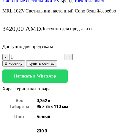
Настенные светильники ES
Бренд:
Elektrostandard
MRL 1027/ Светильник настенный Cono белый/серебро
3420,00
AMD
Доступно для предзаказа
Доступно для предзаказа
Количество
товара
В корзину
Купить сейчас
Cono
белый/
Написать в WhatsApp
серебро
(MRL
1027)
Характеристики товара
Вес
0,252 кг
Габариты
95 × 75 × 110 мм
Цвет
Белый
230 В