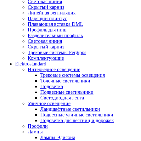
Световая линия
Скрытый карниз
Линейная вентиляция
Парящий плинтус
Плавающая вставка DML
Профиль для ниш
Разделительный профиль
Световая линия
Скрытый карниз
Трековые системы Fergipps
Комплектующие
Elektrostandard
Интерьерное освещение
Трековые системы освещения
Точечные светильники
Подсветка
Подвесные светильники
Светодиодная лента
Уличное освещение
Ландшафтные светильники
Подвесные уличные светильники
Подсветка для лестниц и дорожек
Профили
Лампы
Лампы Эдисона