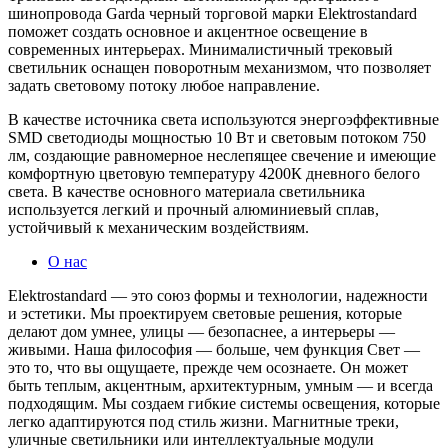
шинопровода Garda черный торговой марки Elektrostandard
поможет создать основное и акцентное освещение в
современных интерьерах. Минималистичный трековый
светильник оснащен поворотным механизмом, что позволяет
задать световому потоку любое направление.
В качестве источника света используются энергоэффективные
SMD светодиоды мощностью 10 Вт и световым потоком 750
лм, создающие равномерное неслепящее свечение и имеющие
комфортную цветовую температуру 4200К дневного белого
света. В качестве основного материала светильника
используется легкий и прочный алюминиевый сплав,
устойчивый к механическим воздействиям.
О нас
Elektrostandard — это союз формы и технологии, надежности
и эстетики. Мы проектируем световые решения, которые
делают дом умнее, улицы — безопаснее, а интерьеры —
живыми. Наша философия — больше, чем функция Свет —
это то, что вы ощущаете, прежде чем осознаете. Он может
быть теплым, акцентным, архитектурным, умным — и всегда
подходящим. Мы создаем гибкие системы освещения, которые
легко адаптируются под стиль жизни. Магнитные треки,
уличные светильники или интеллектуальные модули