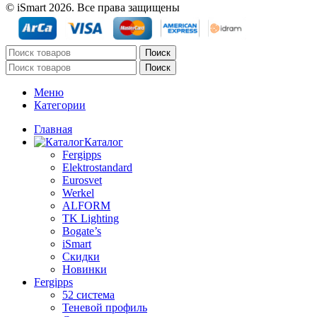
© iSmart 2026. Все права защищены
Поиск
Поиск
Меню
Категории
Главная
Каталог
Fergipps
Elektrostandard
Eurosvet
Werkel
ALFORM
TK Lighting
Bogate’s
iSmart
Скидки
Новинки
Fergipps
52 система
Теневой профиль