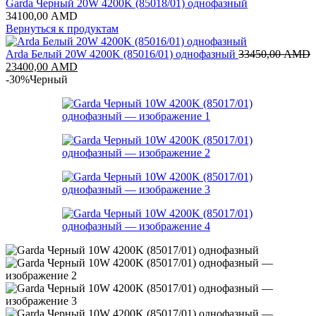
Garda Черный 20W 4200K (85018/01) однофазный
34100,00
AMD
Вернуться к продуктам
Arda Белый 20W 4200K (85016/01) однофазный
33450,00
AMD
Первоначальная
Текущая
23400,00
AMD
цена
цена:
-30%
Черный
составляла
23400,00 AMD.
33450,00 AMD.