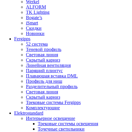
Werkel
ALFORM
TK Lighting
Bogate’s
iSmart
Скидки
Новинки
Fergipps
52 система
Теневой профиль
Световая линия
Скрытый карниз
Линейная вентиляция
Парящий плинтус
Плавающая вставка DML
Профиль для ниш
Разделительный профиль
Световая линия
Скрытый карниз
Трековые системы Fergipps
Комплектующие
Elektrostandard
Интерьерное освещение
Трековые системы освещения
Точечные светильники