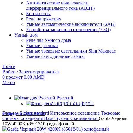
Автоматические выключатели
дифференциального тока (АВДТ)
Контакторы
Реле напряжения
Умные автоматические выключатели (УАВ)
Устройства защитного отключения (УЗО)
Умный дом
Реле для Умного дома
Умные датчики
Умные трековые светильники Slim Magnetic
Умные светодиодные лампы
Поиск
Войти / Зарегистрироваться
0
предмет
0,00
AMD
Меню
Русский
Հայերեն
Главная
Elektrostandard
Интерьерное освещение
Трековые
0
предмет
0,00
AMD
системы освещения
Basic System
Светильники
Garda Черный
10W 4200K (85017/01) однофазный