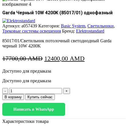
Garda Черный 10W 4200K (85017/01) однофазный
Артикул:
a057439
Категория:
Basic System
,
Светильники
,
Трековые системы освещения
Бренд:
Elektrostandard
85017/01/Светильник потолочный светодиодный Garda
черный 10W 4200K
Первоначальная
Текущая
17700,00
AMD
12400,00
AMD
цена
цена:
Доступно для предзаказа
составляла
12400,00 AMD.
17700,00 AMD.
Доступно для предзаказа
Количество
товара
В корзину
Купить сейчас
Garda
Черный
Написать в WhatsApp
10W
4200K
(85017/01)
Характеристики товара
однофазный