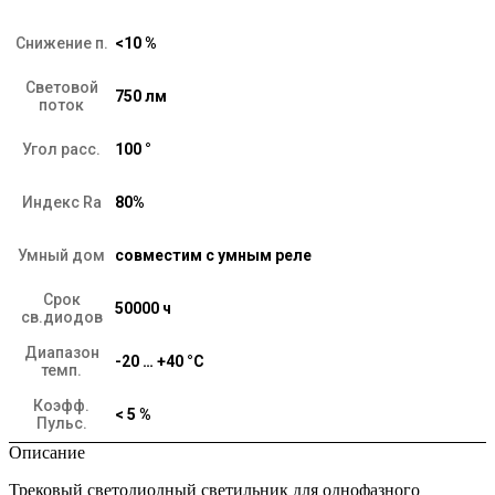
Снижение п.
<10 %
Световой
750 лм
поток
Угол расс.
100 °
Индекс Ra
80%
Умный дом
совместим с умным реле
Срок
50000 ч
св.диодов
Диапазон
-20 … +40 °C
темп.
Коэфф.
< 5 %
Пульс.
Описание
Трековый светодиодный светильник для однофазного