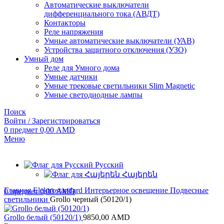
Автоматические выключатели
дифференциального тока (АВДТ)
Контакторы
Реле напряжения
Умные автоматические выключатели (УАВ)
Устройства защитного отключения (УЗО)
Умный дом
Реле для Умного дома
Умные датчики
Умные трековые светильники Slim Magnetic
Умные светодиодные лампы
Поиск
Войти / Зарегистрироваться
0
предмет
0,00
AMD
Меню
Русский
Հայերեն
Главная
Elektrostandard
Интерьерное освещение
Подвесные
0
предмет
0,00
AMD
светильники
Grollo черный (50120/1)
Grollo белый (50120/1)
9850,00
AMD