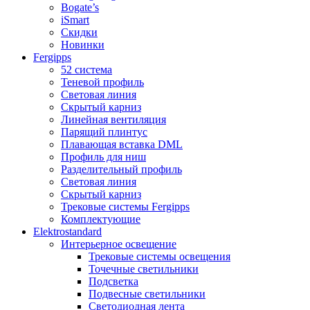
Bogate’s
iSmart
Скидки
Новинки
Fergipps
52 система
Теневой профиль
Световая линия
Скрытый карниз
Линейная вентиляция
Парящий плинтус
Плавающая вставка DML
Профиль для ниш
Разделительный профиль
Световая линия
Скрытый карниз
Трековые системы Fergipps
Комплектующие
Elektrostandard
Интерьерное освещение
Трековые системы освещения
Точечные светильники
Подсветка
Подвесные светильники
Светодиодная лента