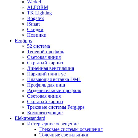
Werkel
ALFORM
TK Lighting
Bogate’s
iSmart
Скидки
Новинки
Fergipps
52 система
Теневой профиль
Световая линия
Скрытый карниз
Линейная вентиляция
Парящий плинтус
Плавающая вставка DML
Профиль для ниш
Разделительный профиль
Световая линия
Скрытый карниз
Трековые системы Fergipps
Комплектующие
Elektrostandard
Интерьерное освещение
Трековые системы освещения
Точечные светильники