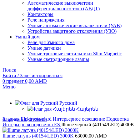
Автоматические выключатели
дифференциального тока (АВДТ)
Контакторы
Реле напряжения
Умные автоматические выключатели (УАВ)
Устройства защитного отключения (УЗО)
Умный дом
Реле для Умного дома
Умные датчики
Умные трековые светильники Slim Magnetic
Умные светодиодные лампы
Поиск
Войти / Зарегистрироваться
0
предмет
0,00
AMD
Меню
Русский
Հայերեն
Главная
Elektrostandard
Интерьерное освещение
Подсветка
0
предмет
0,00
AMD
Интерьерная подсветка ES
Illume черный (40154/LED) 4000K
Illume латунь (40154/LED) 3000K
63000,00
AMD