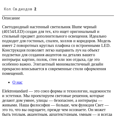
Кол. Св.диодов
2
Описание
Светодиодный настенный светильник Illume черный
(40154/LED) создан для тех, кто ищет оригинальный и
стильный предмет дополнительного освещения. Идеально
подходит для гостиных, спален, холлов и коридоров. Модель
имеет 2 поворотных круглых плафона со встроенными LED.
Конструкция позволяет легко направить луч на объект
подсветки для создания акцентов на деталях вашего
интерьера: картин, полок, стен или зон отдыха, где это
особенно важно. Элегантный минималистичный дизайн
прекрасно вписывается в современные стили оформления
помещений.
О нас
Elektrostandard — это союз формы и технологии, надежности
и эстетики. Мы проектируем световые решения, которые
делают дом умнее, улицы — безопаснее, а интерьеры —
живыми. Наша философия — больше, чем функция Свет —
это то, что вы ощущаете, прежде чем осознаете. Он может
быть теплым, акцентным, архитектурным, умным — и всегда