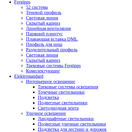
Fergipps
52 система
Теневой профиль
Световая линия
Скрытый карниз
Линейная вентиляция
Парящий плинтус
Плавающая вставка DML
Профиль для ниш
Разделительный профиль
Световая линия
Скрытый карниз
Трековые системы Fergipps
Комплектующие
Elektrostandard
Интерьерное освещение
Трековые системы освещения
Точечные светильники
Подсветка
Подвесные светильники
Светодиодная лента
Уличное освещение
Ландшафтные светильники
Подвесные уличные светильники
Подсветка для лестниц и дорожек