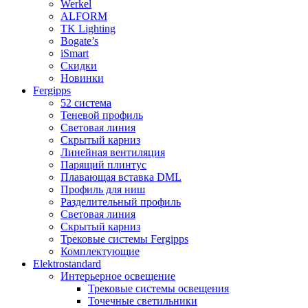
Werkel
ALFORM
TK Lighting
Bogate’s
iSmart
Скидки
Новинки
Fergipps
52 система
Теневой профиль
Световая линия
Скрытый карниз
Линейная вентиляция
Парящий плинтус
Плавающая вставка DML
Профиль для ниш
Разделительный профиль
Световая линия
Скрытый карниз
Трековые системы Fergipps
Комплектующие
Elektrostandard
Интерьерное освещение
Трековые системы освещения
Точечные светильники