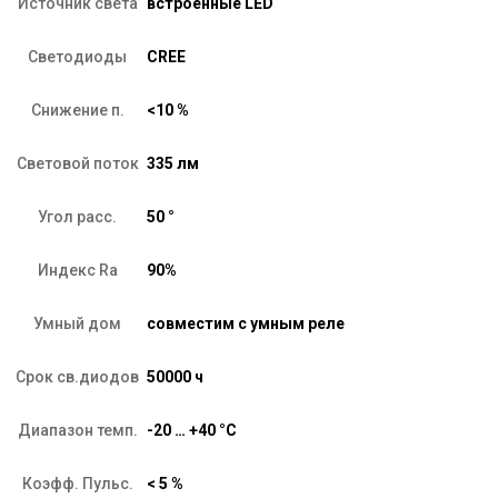
Источник света
встроенные LED
Светодиоды
CREE
Снижение п.
<10 %
Световой поток
335 лм
Угол расс.
50 °
Индекс Ra
90%
Умный дом
совместим с умным реле
Срок св.диодов
50000 ч
Диапазон темп.
-20 … +40 °C
Коэфф. Пульс.
< 5 %