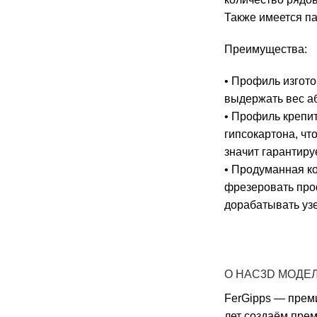
Также имеется па
Преимущества:
• Профиль изгото
выдержать вес а
• Профиль крепит
гипсокартона, чт
значит гарантиру
• Продуманная ко
фрезеровать проф
дорабатывать узе
О НАС
3D МОДЕ
FerGipps — прем
лет создаём пре