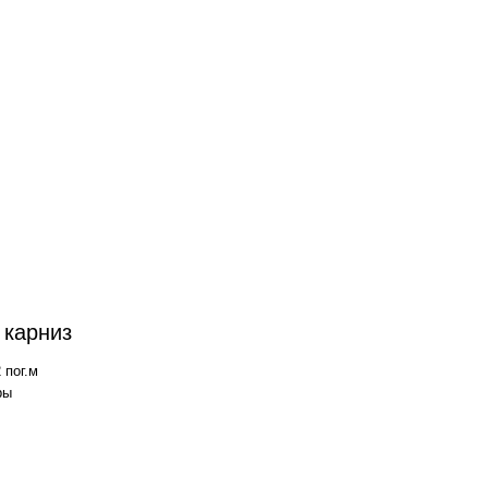
 карниз
 пог.м
ры