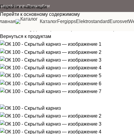
ЧЕРНЫЙ
лавная
Контакты
Правила
Блог
Перейти к навигации
БЕЛЫЙ
Перейти к основному содержимому
лавная
Каталог
Fergipps
Elektrostandard
Eurosvet
We
Главная
Fergipps
Скрытый карниз
ОК 100 — Скрытый ка
Вернуться к продуктам