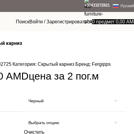
+37433272821
Русский
Поиск
Войти / Зарегистрироваться
0
предмет
0,00
AM
ый карниз
02725
Категория:
Скрытый карниз
Бренд:
Fergipps
00
AMD
цена за 2 пог.м
Очистить