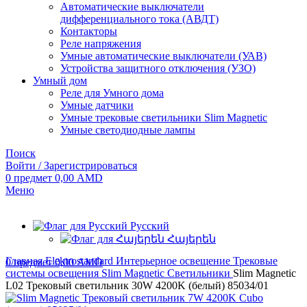
Автоматические выключатели
дифференциального тока (АВДТ)
Контакторы
Реле напряжения
Умные автоматические выключатели (УАВ)
Устройства защитного отключения (УЗО)
Умный дом
Реле для Умного дома
Умные датчики
Умные трековые светильники Slim Magnetic
Умные светодиодные лампы
Поиск
Войти / Зарегистрироваться
0
предмет
0,00
AMD
Меню
Русский
Հայերեն
Главная
Elektrostandard
Интерьерное освещение
Трековые
0
предмет
0,00
AMD
системы освещения
Slim Magnetic
Светильники
Slim Magnetic
L02 Трековый светильник 30W 4200K (белый) 85034/01