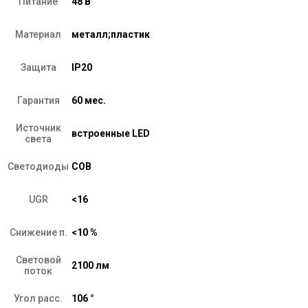
Питание
48 В
Материал
металл;пластик
Защита
IP20
Гарантия
60 мес.
Источник
встроенные LED
света
Светодиоды
COB
UGR
<16
Снижение п.
<10 %
Световой
2100 лм
поток
Угол расс.
106 °