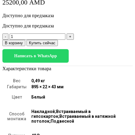
25200,00
AMD
Доступно для предзаказа
Доступно для предзаказа
Количество
товара
В корзину
Купить сейчас
Slim
Magnetic
Написать в WhatsApp
L02
Трековый
светильник
Характеристики товара
30W
4200K
Вес
0,49 кг
(белый)
Габариты
895 × 22 × 43 мм
85034/01
Цвет
Белый
Накладной;Встраиваемый в
Способ
гипсокартон;Встраиваемый в натяжной
монтажа
потолок;Подвесной