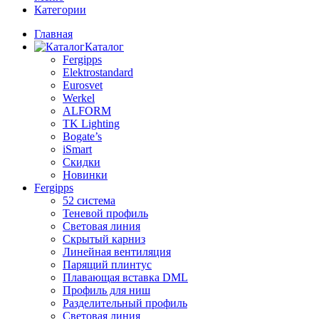
Категории
Главная
Каталог
Fergipps
Elektrostandard
Eurosvet
Werkel
ALFORM
TK Lighting
Bogate’s
iSmart
Скидки
Новинки
Fergipps
52 система
Теневой профиль
Световая линия
Скрытый карниз
Линейная вентиляция
Парящий плинтус
Плавающая вставка DML
Профиль для ниш
Разделительный профиль
Световая линия