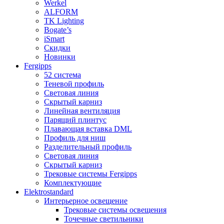
Werkel
ALFORM
TK Lighting
Bogate’s
iSmart
Скидки
Новинки
Fergipps
52 система
Теневой профиль
Световая линия
Скрытый карниз
Линейная вентиляция
Парящий плинтус
Плавающая вставка DML
Профиль для ниш
Разделительный профиль
Световая линия
Скрытый карниз
Трековые системы Fergipps
Комплектующие
Elektrostandard
Интерьерное освещение
Трековые системы освещения
Точечные светильники