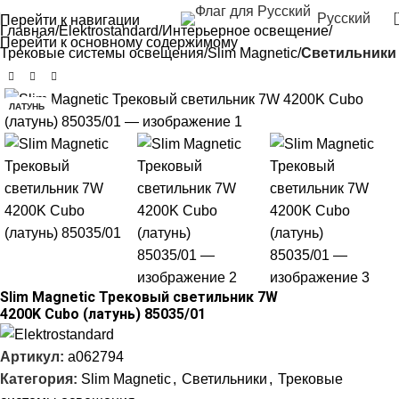
Русский
Перейти к навигации
Главная
Elektrostandard
Интерьерное освещение
Перейти к основному содержимому
Трековые системы освещения
Slim Magnetic
Светильники
ЛАТУНЬ
Slim Magnetic Трековый светильник 7W
4200K Cubo (латунь) 85035/01
Артикул:
a062794
Категория:
Slim Magnetic
,
Светильники
,
Трековые