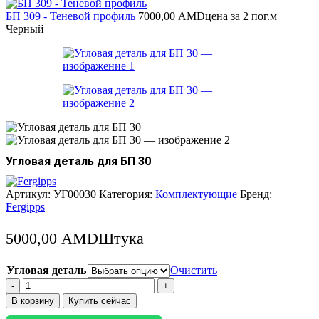
БП 309 - Теневой профиль
7000,00
AMD
цена за 2 пог.м
Черный
Угловая деталь для БП 30
Артикул:
УГ00030
Категория:
Комплектующие
Бренд:
Fergipps
5000,00
AMD
Штука
Угловая деталь
Очистить
Количество
товара
В корзину
Купить сейчас
Угловая