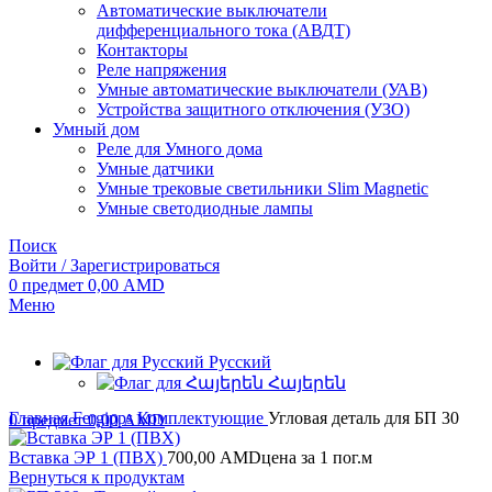
Автоматические выключатели
дифференциального тока (АВДТ)
Контакторы
Реле напряжения
Умные автоматические выключатели (УАВ)
Устройства защитного отключения (УЗО)
Умный дом
Реле для Умного дома
Умные датчики
Умные трековые светильники Slim Magnetic
Умные светодиодные лампы
Поиск
Войти / Зарегистрироваться
0
предмет
0,00
AMD
Меню
Русский
Հայերեն
Главная
Fergipps
Комплектующие
Угловая деталь для БП 30
0
предмет
0,00
AMD
Вставка ЭР 1 (ПВХ)
700,00
AMD
цена за 1 пог.м
Вернуться к продуктам