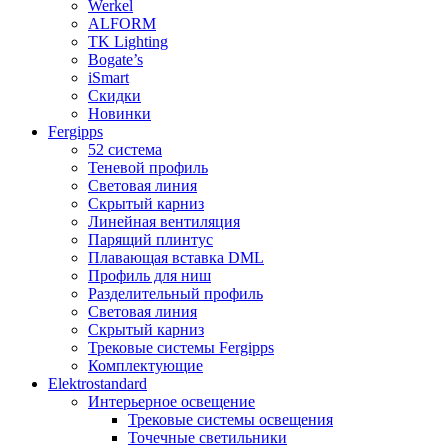
Werkel
ALFORM
TK Lighting
Bogate’s
iSmart
Скидки
Новинки
Fergipps
52 система
Теневой профиль
Световая линия
Скрытый карниз
Линейная вентиляция
Парящий плинтус
Плавающая вставка DML
Профиль для ниш
Разделительный профиль
Световая линия
Скрытый карниз
Трековые системы Fergipps
Комплектующие
Elektrostandard
Интерьерное освещение
Трековые системы освещения
Точечные светильники