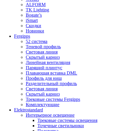
ALFORM
TK Lighting
Bogate’s
iSmart
Скидки
Новинки
Fergipps
52 система
Теневой профиль
Световая линия
Скрытый карниз
Линейная вентиляция
Парящий плинтус
Плавающая вставка DML
Профиль для ниш
Разделительный профиль
Световая линия
Скрытый карниз
Трековые системы Fergipps
Комплектующие
Elektrostandard
Интерьерное освещение
Трековые системы освещения
Точечные светильники
Подсветка