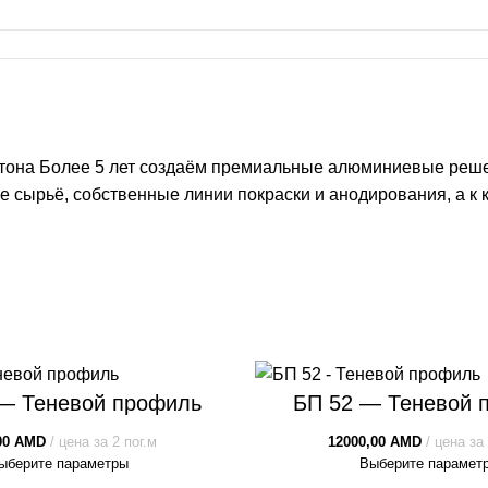
тона Более 5 лет создаём премиальные алюминиевые реше
е сырьё, собственные линии покраски и анодирования, а 
— Теневой профиль
БП 52 — Теневой 
00
AMD
цена за 2 пог.м
12000,00
AMD
цена за 
ыберите параметры
Выберите парамет