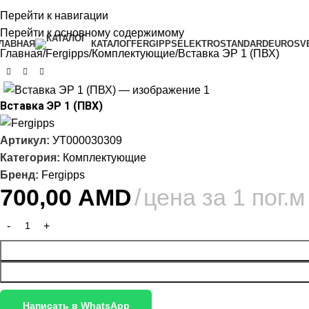
Перейти к навигации
ЛАВНАЯ
КОНТАКТЫ
ПРАВИЛА
БЛОГ
Перейти к основному содержимому
ЛАВНАЯ
КАТАЛОГ
FERGIPPS
ELEKTROSTANDARD
EUROSV
Главная
Fergipps
Комплектующие
Вставка ЭР 1 (ПВХ)
Вставка ЭР 1 (ПВХ)
Артикул:
УТ000030309
Категория:
Комплектующие
Бренд:
Fergipps
700,00
AMD
цена за 1 пог.м
Написать в WhatsApp