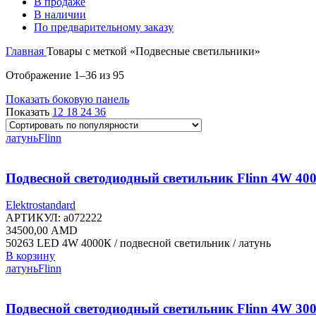
В продаже
В наличии
По предварительному заказу
Главная
Товары с меткой «Подвесные светильники»
Сортировка:
Отображение 1–36 из 95
по
Показать боковую панель
популярности
Показать
12
18
24
36
латунь
Flinn
Подвесной светодиодный светильник Flinn 4W 40
Elektrostandard
АРТИКУЛ:
a072222
34500,00
AMD
50263 LED 4W 4000К / подвесной светильник / латунь
В корзину
латунь
Flinn
Подвесной светодиодный светильник Flinn 4W 30