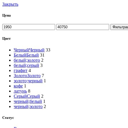
Закрыть
Цена
Минимальная
Максимальная
Фильтра
цена
цена
Цвет
Черный
Черный
33
Белый
Белый
31
белый;золото
2
белый;серый
3
графит
4
Золото
Золото
7
золото;черный
1
кофе
1
латунь
8
Серый
Серый
2
черный;белый
1
черный;золото
2
Статус