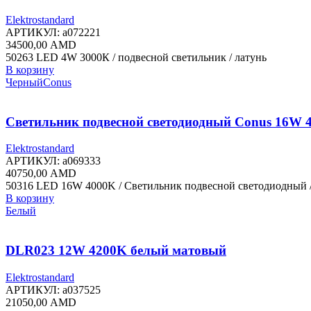
Elektrostandard
АРТИКУЛ:
a072221
34500,00
AMD
50263 LED 4W 3000К / подвесной светильник / латунь
В корзину
Черный
Conus
Светильник подвесной светодиодный Conus 16W 
Elektrostandard
АРТИКУЛ:
a069333
40750,00
AMD
50316 LED 16W 4000K / Светильник подвесной светодиодный 
В корзину
Белый
DLR023 12W 4200K белый матовый
Elektrostandard
АРТИКУЛ:
a037525
21050,00
AMD