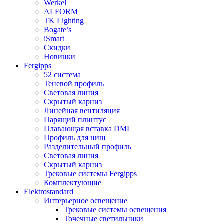
Werkel
ALFORM
TK Lighting
Bogate’s
iSmart
Скидки
Новинки
Fergipps
52 система
Теневой профиль
Световая линия
Скрытый карниз
Линейная вентиляция
Парящий плинтус
Плавающая вставка DML
Профиль для ниш
Разделительный профиль
Световая линия
Скрытый карниз
Трековые системы Fergipps
Комплектующие
Elektrostandard
Интерьерное освещение
Трековые системы освещения
Точечные светильники