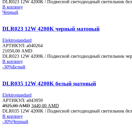
DLR023 12W 4200K / Подвесной светодиодный светильник бе
В корзину
Черный
DLR023 12W 4200K черный матовый
Elektrostandard
АРТИКУЛ:
a040264
21050,00
AMD
DLR023 12W 4200K / Подвесной светодиодный светильник че
В корзину
-30%
Белый
DLR035 12W 4200K белый матовый
Elektrostandard
АРТИКУЛ:
a043959
Первоначальная
Текущая
4925,00
AMD
3440,00
AMD
цена
цена:
DLR035 12W 4200K / Подвесной светодиодный светильник бе
составляла
3440,00 AMD.
В корзину
4925,00 AMD.
-30%
Черный